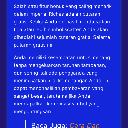
Salah satu fitur bonus yang paling menarik
dalam Imperial Riches adalah putaran
gratis. Ketika Anda berhasil mendapatkan
tiga atau lebih simbol scatter, Anda akan
dihadiahi sejumlah putaran gratis. Selama
putaran gratis ini.
Anda memiliki kesempatan untuk menang
tanpa mengeluarkan taruhan tambahan,
dan sering kali ada pengganda yang
meningkatkan nilai kemenangan Anda. Ini
dapat menghasilkan pembayaran yang
sangat besar, terutama jika Anda
mendapatkan kombinasi simbol yang
menguntungkan.
Baca Juga:
Cara Dan