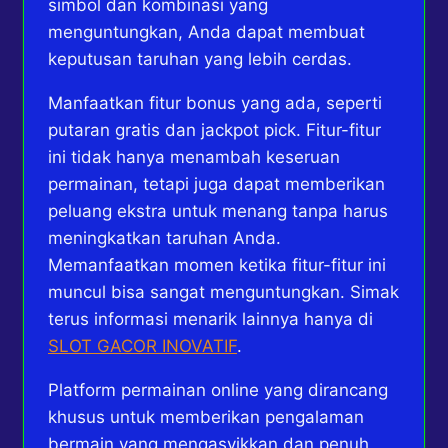
simbol dan kombinasi yang
menguntungkan, Anda dapat membuat
keputusan taruhan yang lebih cerdas.
Manfaatkan fitur bonus yang ada, seperti
putaran gratis dan jackpot pick. Fitur-fitur
ini tidak hanya menambah keseruan
permainan, tetapi juga dapat memberikan
peluang ekstra untuk menang tanpa harus
meningkatkan taruhan Anda.
Memanfaatkan momen ketika fitur-fitur ini
muncul bisa sangat menguntungkan. Simak
terus informasi menarik lainnya hanya di
SLOT GACOR INOVATIF
.
Platform permainan online yang dirancang
khusus untuk memberikan pengalaman
bermain yang mengasyikkan dan penuh