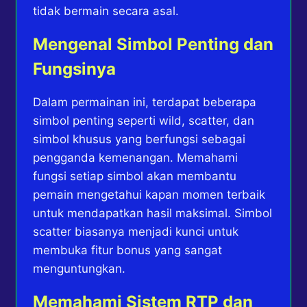
tidak bermain secara asal.
Mengenal Simbol Penting dan
Fungsinya
Dalam permainan ini, terdapat beberapa
simbol penting seperti wild, scatter, dan
simbol khusus yang berfungsi sebagai
pengganda kemenangan. Memahami
fungsi setiap simbol akan membantu
pemain mengetahui kapan momen terbaik
untuk mendapatkan hasil maksimal. Simbol
scatter biasanya menjadi kunci untuk
membuka fitur bonus yang sangat
menguntungkan.
Memahami Sistem RTP dan