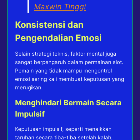
Maxwin Tinggi
Konsistensi dan
Pengendalian Emosi
Selain strategi teknis, faktor mental juga
sangat berpengaruh dalam permainan slot.
Pemain yang tidak mampu mengontrol
emosi sering kali membuat keputusan yang
merugikan.
Menghindari Bermain Secara
Impulsif
Keputusan impulsif, seperti menaikkan
taruhan secara tiba-tiba setelah kalah,