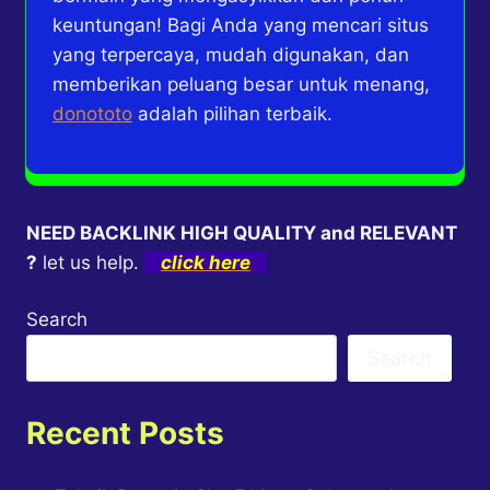
keuntungan! Bagi Anda yang mencari situs
yang terpercaya, mudah digunakan, dan
memberikan peluang besar untuk menang,
donototo
adalah pilihan terbaik.
NEED BACKLINK HIGH QUALITY and RELEVANT
?
let us help.
click here
Search
Search
Recent Posts