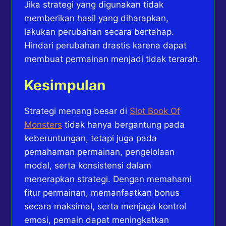
Jika strategi yang digunakan tidak
memberikan hasil yang diharapkan,
lakukan perubahan secara bertahap.
Hindari perubahan drastis karena dapat
membuat permainan menjadi tidak terarah.
Kesimpulan
Strategi menang besar di
Slot Book Of
Monsters
tidak hanya bergantung pada
keberuntungan, tetapi juga pada
pemahaman permainan, pengelolaan
modal, serta konsistensi dalam
menerapkan strategi. Dengan memahami
fitur permainan, memanfaatkan bonus
secara maksimal, serta menjaga kontrol
emosi, pemain dapat meningkatkan