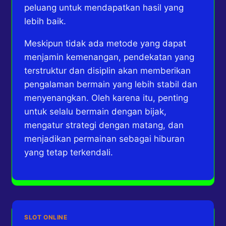
peluang untuk mendapatkan hasil yang
lebih baik.
Meskipun tidak ada metode yang dapat
menjamin kemenangan, pendekatan yang
terstruktur dan disiplin akan memberikan
pengalaman bermain yang lebih stabil dan
menyenangkan. Oleh karena itu, penting
untuk selalu bermain dengan bijak,
mengatur strategi dengan matang, dan
menjadikan permainan sebagai hiburan
yang tetap terkendali.
SLOT ONLINE