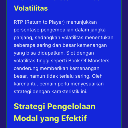
Volatilitas
RTP (Return to Player) menunjukkan
persentase pengembalian dalam jangka
panjang, sedangkan volatilitas menentukan
seberapa sering dan besar kemenangan
yang bisa didapatkan. Slot dengan
volatilitas tinggi seperti Book Of Monsters
cenderung memberikan kemenangan
besar, namun tidak terlalu sering. Oleh
karena itu, pemain perlu menyesuaikan
strategi dengan karakteristik ini.
Strategi Pengelolaan
Modal yang Efektif