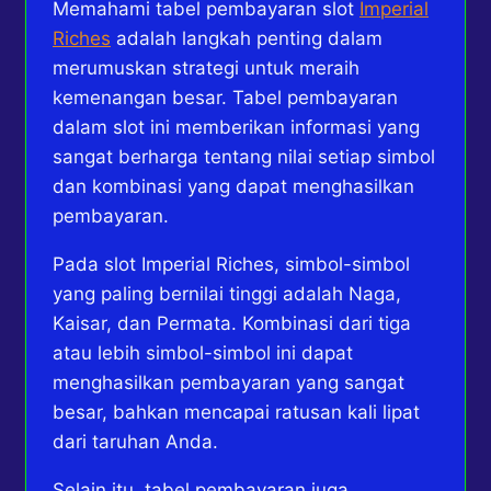
Memahami tabel pembayaran slot
Imperial
Riches
adalah langkah penting dalam
merumuskan strategi untuk meraih
kemenangan besar. Tabel pembayaran
dalam slot ini memberikan informasi yang
sangat berharga tentang nilai setiap simbol
dan kombinasi yang dapat menghasilkan
pembayaran.
Pada slot Imperial Riches, simbol-simbol
yang paling bernilai tinggi adalah Naga,
Kaisar, dan Permata. Kombinasi dari tiga
atau lebih simbol-simbol ini dapat
menghasilkan pembayaran yang sangat
besar, bahkan mencapai ratusan kali lipat
dari taruhan Anda.
Selain itu, tabel pembayaran juga