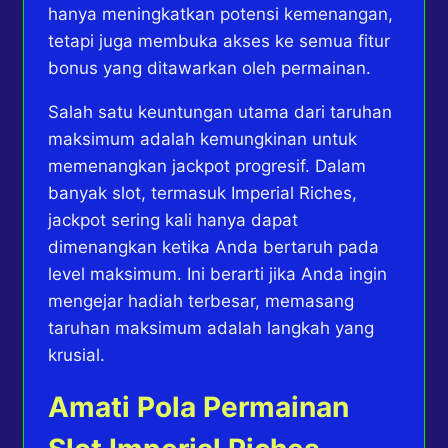
hanya meningkatkan potensi kemenangan,
tetapi juga membuka akses ke semua fitur
bonus yang ditawarkan oleh permainan.
Salah satu keuntungan utama dari taruhan
maksimum adalah kemungkinan untuk
memenangkan jackpot progresif. Dalam
banyak slot, termasuk Imperial Riches,
jackpot sering kali hanya dapat
dimenangkan ketika Anda bertaruh pada
level maksimum. Ini berarti jika Anda ingin
mengejar hadiah terbesar, memasang
taruhan maksimum adalah langkah yang
krusial.
Amati Pola Permainan