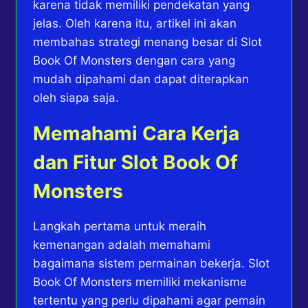
karena tidak memiliki pendekatan yang
jelas. Oleh karena itu, artikel ini akan
membahas strategi menang besar di Slot
Book Of Monsters dengan cara yang
mudah dipahami dan dapat diterapkan
oleh siapa saja.
Memahami Cara Kerja
dan Fitur Slot Book Of
Monsters
Langkah pertama untuk meraih
kemenangan adalah memahami
bagaimana sistem permainan bekerja. Slot
Book Of Monsters memiliki mekanisme
tertentu yang perlu dipahami agar pemain