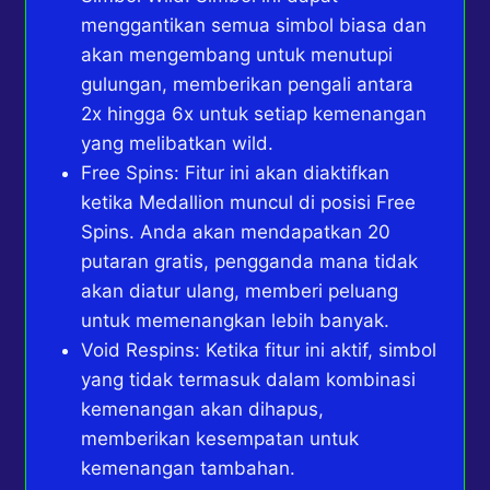
menggantikan semua simbol biasa dan
akan mengembang untuk menutupi
gulungan, memberikan pengali antara
2x hingga 6x untuk setiap kemenangan
yang melibatkan wild.
Free Spins: Fitur ini akan diaktifkan
ketika Medallion muncul di posisi Free
Spins. Anda akan mendapatkan 20
putaran gratis, pengganda mana tidak
akan diatur ulang, memberi peluang
untuk memenangkan lebih banyak.
Void Respins: Ketika fitur ini aktif, simbol
yang tidak termasuk dalam kombinasi
kemenangan akan dihapus,
memberikan kesempatan untuk
kemenangan tambahan.