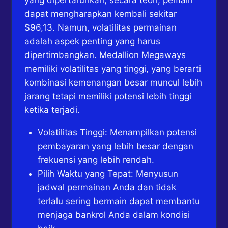
dapat mengharapkan kembali sekitar
$96,13. Namun, volatilitas permainan
adalah aspek penting yang harus
dipertimbangkan. Medallion Megaways
memiliki volatilitas yang tinggi, yang berarti
kombinasi kemenangan besar muncul lebih
jarang tetapi memiliki potensi lebih tinggi
ketika terjadi.
Volatilitas Tinggi: Menampilkan potensi
pembayaran yang lebih besar dengan
frekuensi yang lebih rendah.
Pilih Waktu yang Tepat: Menyusun
jadwal permainan Anda dan tidak
terlalu sering bermain dapat membantu
menjaga bankrol Anda dalam kondisi