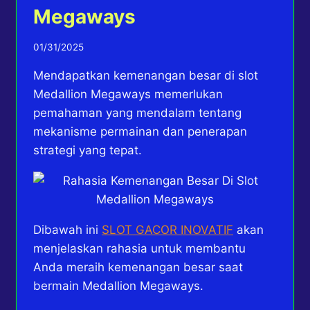
Megaways
01/31/2025
Mendapatkan kemenangan besar di slot
Medallion Megaways memerlukan
pemahaman yang mendalam tentang
mekanisme permainan dan penerapan
strategi yang tepat.
Dibawah ini
SLOT GACOR INOVATIF
akan
menjelaskan rahasia untuk membantu
Anda meraih kemenangan besar saat
bermain Medallion Megaways.