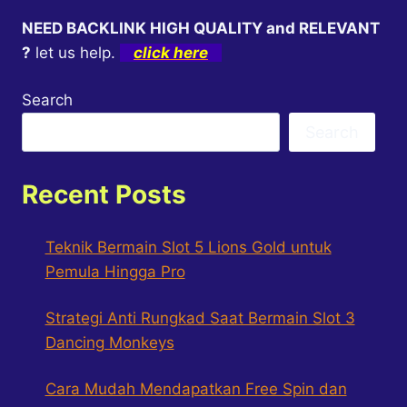
NEED BACKLINK HIGH QUALITY and RELEVANT
?
let us help.
click here
Search
Search
Recent Posts
Teknik Bermain Slot 5 Lions Gold untuk
Pemula Hingga Pro
Strategi Anti Rungkad Saat Bermain Slot 3
Dancing Monkeys
Cara Mudah Mendapatkan Free Spin dan