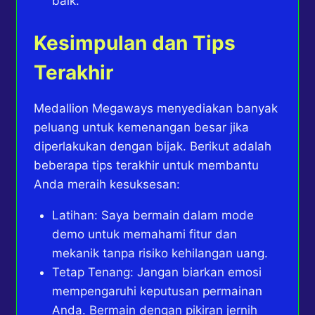
baik.
Kesimpulan dan Tips
Terakhir
Medallion Megaways menyediakan banyak
peluang untuk kemenangan besar jika
diperlakukan dengan bijak. Berikut adalah
beberapa tips terakhir untuk membantu
Anda meraih kesuksesan:
Latihan: Saya bermain dalam mode
demo untuk memahami fitur dan
mekanik tanpa risiko kehilangan uang.
Tetap Tenang: Jangan biarkan emosi
mempengaruhi keputusan permainan
Anda. Bermain dengan pikiran jernih