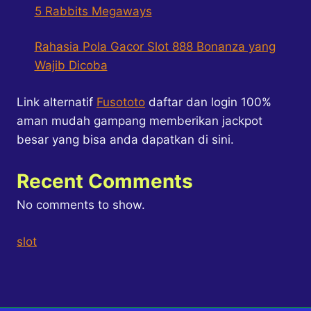
5 Rabbits Megaways
Rahasia Pola Gacor Slot 888 Bonanza yang
Wajib Dicoba
Link alternatif
Fusototo
daftar dan login 100%
aman mudah gampang memberikan jackpot
besar yang bisa anda dapatkan di sini.
Recent Comments
No comments to show.
slot