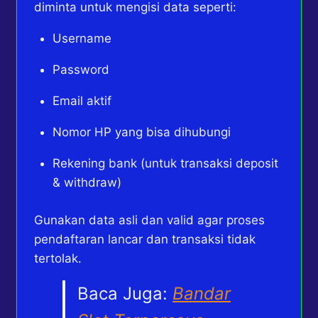
diminta untuk mengisi data seperti:
Username
Password
Email aktif
Nomor HP yang bisa dihubungi
Rekening bank (untuk transaksi deposit
& withdraw)
Gunakan data asli dan valid agar proses
pendaftaran lancar dan transaksi tidak
tertolak.
Baca Juga:
Bandar