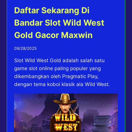
Daftar Sekarang Di
Bandar Slot Wild West
Gold Gacor Maxwin
09/28/2025
Slot Wild West Gold adalah salah satu
game slot online paling populer yang
dikembangkan oleh Pragmatic Play,
dengan tema koboi klasik ala Wild West.