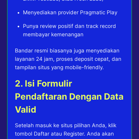
Menyediakan provider Pragmatic Play
Punya review positif dan track record
membayar kemenangan
Bandar resmi biasanya juga menyediakan
layanan 24 jam, proses deposit cepat, dan
tampilan situs yang mobile-friendly.
2. Isi Formulir
Pendaftaran Dengan Data
Valid
Setelah masuk ke situs pilihan Anda, klik
tombol Daftar atau Register. Anda akan