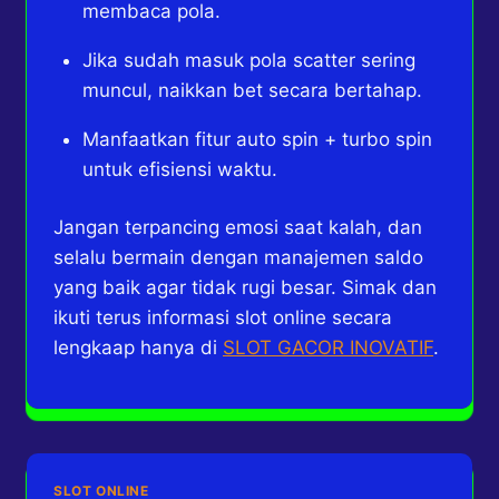
membaca pola.
Jika sudah masuk pola scatter sering
muncul, naikkan bet secara bertahap.
Manfaatkan fitur auto spin + turbo spin
untuk efisiensi waktu.
Jangan terpancing emosi saat kalah, dan
selalu bermain dengan manajemen saldo
yang baik agar tidak rugi besar. Simak dan
ikuti terus informasi slot online secara
lengkaap hanya di
SLOT GACOR INOVATIF
.
SLOT ONLINE