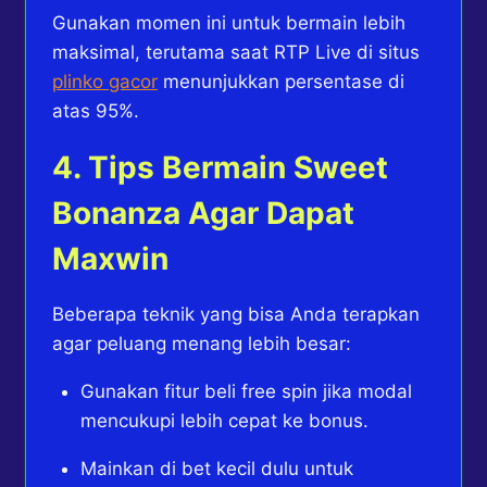
Gunakan momen ini untuk bermain lebih
maksimal, terutama saat RTP Live di situs
plinko gacor
menunjukkan persentase di
atas 95%.
4. Tips Bermain Sweet
Bonanza Agar Dapat
Maxwin
Beberapa teknik yang bisa Anda terapkan
agar peluang menang lebih besar:
Gunakan fitur beli free spin jika modal
mencukupi lebih cepat ke bonus.
Mainkan di bet kecil dulu untuk