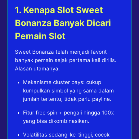
1. Kenapa Slot Sweet
Bonanza Banyak Dicari
Pemain Slot
Sweet Bonanza telah menjadi favorit
banyak pemain sejak pertama kali dirilis.
Alasan utamanya:
Mekanisme cluster pays: cukup
kumpulkan simbol yang sama dalam
jumlah tertentu, tidak perlu payline.
Fitur free spin + pengali hingga 100x
yang bisa dikombinasikan.
Volatilitas sedang-ke-tinggi, cocok