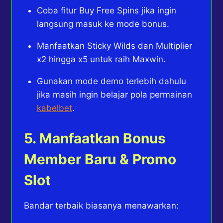
Coba fitur Buy Free Spins jika ingin
langsung masuk ke mode bonus.
Manfaatkan Sticky Wilds dan Multiplier
x2 hingga x5 untuk raih Maxwin.
Gunakan mode demo terlebih dahulu
jika masih ingin belajar pola permainan
kabelbet
.
5. Manfaatkan Bonus
Member Baru & Promo
Slot
Bandar terbaik biasanya menawarkan: