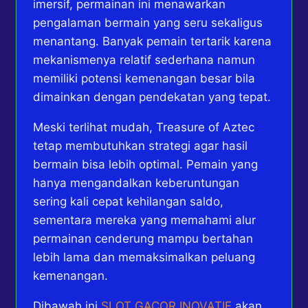
imersif, permainan ini menawarkan
pengalaman bermain yang seru sekaligus
menantang. Banyak pemain tertarik karena
mekanismenya relatif sederhana namun
memiliki potensi kemenangan besar bila
dimainkan dengan pendekatan yang tepat.
Meski terlihat mudah, Treasure of Aztec
tetap membutuhkan strategi agar hasil
bermain bisa lebih optimal. Pemain yang
hanya mengandalkan keberuntungan
sering kali cepat kehilangan saldo,
sementara mereka yang memahami alur
permainan cenderung mampu bertahan
lebih lama dan memaksimalkan peluang
kemenangan.
Dibawah ini
SLOT GACOR INOVATIF
akan