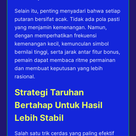
Selain itu, penting menyadari bahwa setiap
putaran bersifat acak. Tidak ada pola pasti
yang menjamin kemenangan. Namun,
dengan memperhatikan frekuensi
kemenangan kecil, kemunculan simbol
bernilai tinggi, serta jarak antar fitur bonus,
pemain dapat membaca ritme permainan
dan membuat keputusan yang lebih
rasional.
Strategi Taruhan
Bertahap Untuk Hasil
Lebih Stabil
Salah satu trik cerdas yang paling efektif