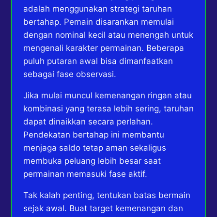
adalah menggunakan strategi taruhan
bertahap. Pemain disarankan memulai
dengan nominal kecil atau menengah untuk
mengenali karakter permainan. Beberapa
puluh putaran awal bisa dimanfaatkan
sebagai fase observasi.
Jika mulai muncul kemenangan ringan atau
kombinasi yang terasa lebih sering, taruhan
dapat dinaikkan secara perlahan.
Pendekatan bertahap ini membantu
menjaga saldo tetap aman sekaligus
membuka peluang lebih besar saat
permainan memasuki fase aktif.
Tak kalah penting, tentukan batas bermain
sejak awal. Buat target kemenangan dan