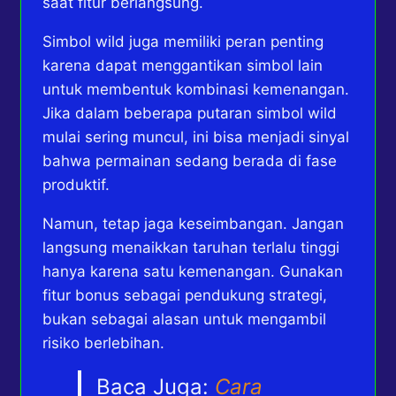
saat fitur berlangsung.
Simbol wild juga memiliki peran penting
karena dapat menggantikan simbol lain
untuk membentuk kombinasi kemenangan.
Jika dalam beberapa putaran simbol wild
mulai sering muncul, ini bisa menjadi sinyal
bahwa permainan sedang berada di fase
produktif.
Namun, tetap jaga keseimbangan. Jangan
langsung menaikkan taruhan terlalu tinggi
hanya karena satu kemenangan. Gunakan
fitur bonus sebagai pendukung strategi,
bukan sebagai alasan untuk mengambil
risiko berlebihan.
Baca Juga:
Cara