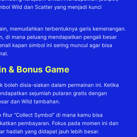
bol Wild dan Scatter yang menjadi kunci
 lain, memudahkan terbentuknya garis kemenangan.
pin, di mana peluang mendapatkan pengali besar
nali kapan simbol ini sering muncul agar bisa
mal.
pin & Bonus Game
 boleh disia-siakan dalam permainan ini. Ketika
mendapatkan sejumlah putaran gratis dengan
esar dan Wild tambahan.
fitur “Collect Symbol” di mana kamu bisa
gkatkan pembayaran. Fokus pada momen ini dan
gar hadiah yang didapat jauh lebih besar.