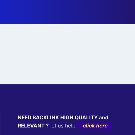
NEED BACKLINK HIGH QUALITY and
RELEVANT ?
let us help.
click here