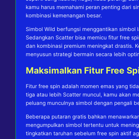
kamu harus memahami peran penting dari sim
kombinasi kemenangan besar.
Simbol Wild berfungsi menggantikan simbol
Sedangkan Scatter bisa memicu fitur free s
dan kombinasi premium meningkat drastis. Ke
menyusun strategi bermain secara lebih opti
Maksimalkan Fitur Free S
Fitur free spin adalah momen emas yang tidak
tiga atau lebih Scatter muncul, kamu akan 
peluang munculnya simbol dengan pengali b
Beberapa putaran gratis bahkan menawarkan 
mengumpulkan simbol tertentu untuk menin
tingkatkan taruhan sebelum free spin aktif a