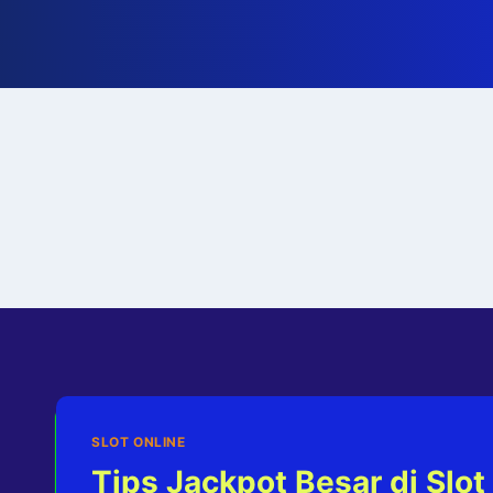
Skip
to
content
SLOT ONLINE
Tips Jackpot Besar di Slot