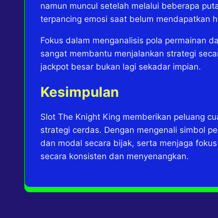
namun muncul setelah melalui beberapa putar
terpancing emosi saat belum mendapatkan ha
Fokus dalam menganalisis pola permainan d
sangat membantu menjalankan strategi seca
jackpot besar bukan lagi sekadar impian.
Kesimpulan
Slot The Knight King memberikan peluang c
strategi cerdas. Dengan mengenali simbol p
dan modal secara bijak, serta menjaga foku
secara konsisten dan menyenangkan.