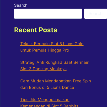
Search
Search
Recent Posts
Teknik Bermain Slot 5 Lions Gold
untuk Pemula Hingga Pro
Strategi Anti Rungkad Saat Bermain
Slot 3 Dancing Monkeys
Cara Mudah Mendapatkan Free Spin
dan Bonus di 5 Lions Dance
Tips Jitu Mengoptimalkan
Kemenangan di Slot 5 Rabbits