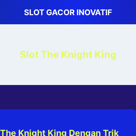
SLOT GACOR INOVATIF
Slot The Knight King
 The Knight King Dengan Trik