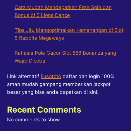
Cara Mudah Mendapatkan Free Spin dan
Bonus di 5 Lions Dance
Tips Jitu Mengoptimalkan Kemenangan di Slot
5 Rabbits Megaways
Rahasia Pola Gacor Slot 888 Bonanza yang
Wajib Dicoba
Link alternatif
Fusototo
daftar dan login 100%
aman mudah gampang memberikan jackpot
besar yang bisa anda dapatkan di sini.
Recent Comments
No comments to show.