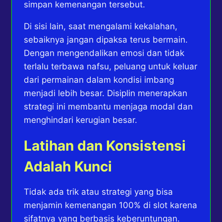
simpan kemenangan tersebut.
Di sisi lain, saat mengalami kekalahan,
sebaiknya jangan dipaksa terus bermain.
Dengan mengendalikan emosi dan tidak
terlalu terbawa nafsu, peluang untuk keluar
dari permainan dalam kondisi imbang
menjadi lebih besar. Disiplin menerapkan
strategi ini membantu menjaga modal dan
menghindari kerugian besar.
Latihan dan Konsistensi
Adalah Kunci
Tidak ada trik atau strategi yang bisa
menjamin kemenangan 100% di slot karena
sifatnya yang berbasis keberuntungan.