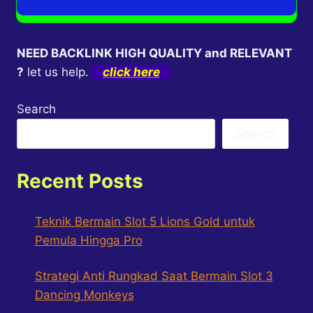
NEED BACKLINK HIGH QUALITY and RELEVANT
?
let us help.
click here
Search
Search
Recent Posts
Teknik Bermain Slot 5 Lions Gold untuk
Pemula Hingga Pro
Strategi Anti Rungkad Saat Bermain Slot 3
Dancing Monkeys