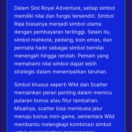
Dalam Slot Royal Adventure, setiap simbol
memiliki nilai dan fungsi tersendiri. Simbol
Raja biasanya menjadi simbol utama
dengan pembayaran tertinggi. Selain itu,
simbol mahkota, pedang, koin emas, dan
permata hadir sebagai simbol bernilai
menengah hingga rendah. Pemain yang
memahami nilai simbol dapat lebih
strategis dalam menempatkan taruhan.
Simbol khusus seperti Wild dan Scatter
memainkan peran penting dalam memicu
putaran bonus atau fitur tambahan.
Misalnya, scatter bisa membuka jalur
menuju bonus mini-game, sementara Wild
membantu melengkapi kombinasi simbol