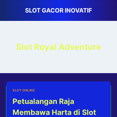
Skip
SLOT GACOR INOVATIF
to
content
Slot Royal Adventure
SLOT ONLINE
Petualangan Raja
Membawa Harta di Slot