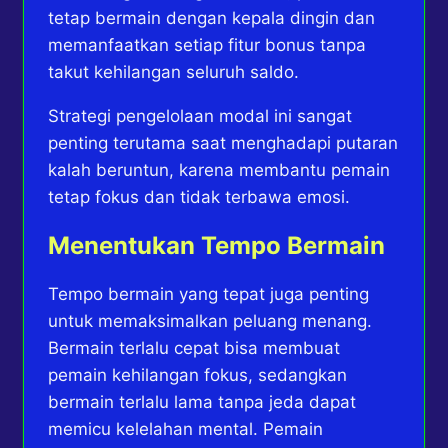
tetap bermain dengan kepala dingin dan
memanfaatkan setiap fitur bonus tanpa
takut kehilangan seluruh saldo.
Strategi pengelolaan modal ini sangat
penting terutama saat menghadapi putaran
kalah beruntun, karena membantu pemain
tetap fokus dan tidak terbawa emosi.
Menentukan Tempo Bermain
Tempo bermain yang tepat juga penting
untuk memaksimalkan peluang menang.
Bermain terlalu cepat bisa membuat
pemain kehilangan fokus, sedangkan
bermain terlalu lama tanpa jeda dapat
memicu kelelahan mental. Pemain