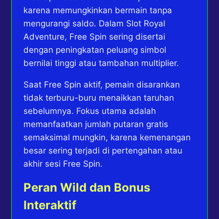
karena memungkinkan bermain tanpa
mengurangi saldo. Dalam Slot Royal
Adventure, Free Spin sering disertai
dengan peningkatan peluang simbol
bernilai tinggi atau tambahan multiplier.
Saat Free Spin aktif, pemain disarankan
tidak terburu-buru menaikkan taruhan
sebelumnya. Fokus utama adalah
memanfaatkan jumlah putaran gratis
semaksimal mungkin, karena kemenangan
besar sering terjadi di pertengahan atau
akhir sesi Free Spin.
Peran Wild dan Bonus
Interaktif