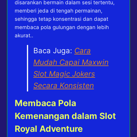
disarankan bermain dalam sesi tertentu,
memberi jeda di tengah permainan,
sehingga tetap konsentrasi dan dapat
membaca pola gulungan dengan lebih
akurat..
Baca Juga:
Cara
Mudah Capai Maxwin
Slot Magic Jokers
Secara Konsisten
Membaca Pola
Kemenangan dalam Slot
Royal Adventure