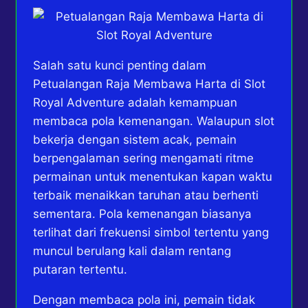
Salah satu kunci penting dalam
Petualangan Raja Membawa Harta di Slot
Royal Adventure adalah kemampuan
membaca pola kemenangan. Walaupun slot
bekerja dengan sistem acak, pemain
berpengalaman sering mengamati ritme
permainan untuk menentukan kapan waktu
terbaik menaikkan taruhan atau berhenti
sementara. Pola kemenangan biasanya
terlihat dari frekuensi simbol tertentu yang
muncul berulang kali dalam rentang
putaran tertentu.
Dengan membaca pola ini, pemain tidak