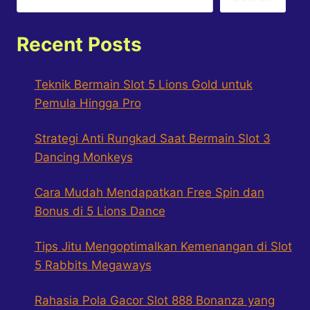
Recent Posts
Teknik Bermain Slot 5 Lions Gold untuk
Pemula Hingga Pro
Strategi Anti Rungkad Saat Bermain Slot 3
Dancing Monkeys
Cara Mudah Mendapatkan Free Spin dan
Bonus di 5 Lions Dance
Tips Jitu Mengoptimalkan Kemenangan di Slot
5 Rabbits Megaways
Rahasia Pola Gacor Slot 888 Bonanza yang