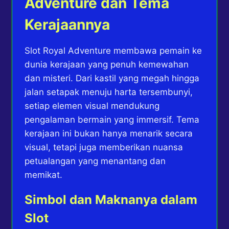
Adventure dan Tema
Kerajaannya
Slot Royal Adventure membawa pemain ke
dunia kerajaan yang penuh kemewahan
dan misteri. Dari kastil yang megah hingga
jalan setapak menuju harta tersembunyi,
setiap elemen visual mendukung
pengalaman bermain yang immersif. Tema
kerajaan ini bukan hanya menarik secara
visual, tetapi juga memberikan nuansa
petualangan yang menantang dan
memikat.
Simbol dan Maknanya dalam
Slot