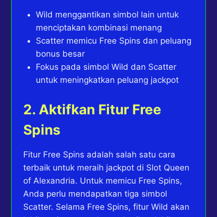
Wild menggantikan simbol lain untuk
menciptakan kombinasi menang
Scatter memicu Free Spins dan peluang
bonus besar
Fokus pada simbol Wild dan Scatter
untuk meningkatkan peluang jackpot
2.
Aktifkan Fitur Free
Spins
Fitur Free Spins adalah salah satu cara
terbaik untuk meraih jackpot di Slot Queen
of Alexandria. Untuk memicu Free Spins,
Anda perlu mendapatkan tiga simbol
Scatter. Selama Free Spins, fitur Wild akan