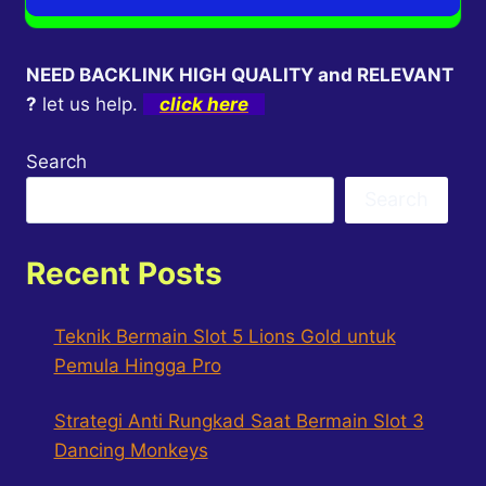
NEED BACKLINK HIGH QUALITY and RELEVANT
?
let us help.
click here
Search
Search
Recent Posts
Teknik Bermain Slot 5 Lions Gold untuk
Pemula Hingga Pro
Strategi Anti Rungkad Saat Bermain Slot 3
Dancing Monkeys