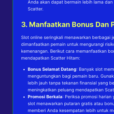
Anda akan dapat bermain lebih lama dan 
Scatter.
3. Manfaatkan Bonus Dan 
Slot online seringkali menawarkan berbagai 
dimanfaatkan pemain untuk mengurangi risi
kemenangan. Berikut cara memanfaatkan bo
mendapatkan Scatter Hitam:
Bonus Selamat Datang
: Banyak slot me
menguntungkan bagi pemain baru. Gunaka
lebih jauh tanpa tekanan finansial yang 
meningkatkan peluang mendapatkan Scatt
Promosi Berkala
: Periksa promosi harian
slot menawarkan putaran gratis atau bonu
memberi Anda kesempatan lebih untuk m