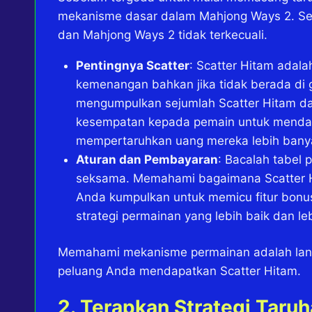
mekanisme dasar dalam Mahjong Ways 2. Seti
dan Mahjong Ways 2 tidak terkecuali.
Pentingnya Scatter
: Scatter Hitam adal
kemenangan bahkan jika tidak berada di
mengumpulkan sejumlah Scatter Hitam dap
kesempatan kepada pemain untuk menda
mempertaruhkan uang mereka lebih bany
Aturan dan Pembayaran
: Bacalah tabel
seksama. Memahami bagaimana Scatter H
Anda kumpulkan untuk memicu fitur bo
strategi permainan yang lebih baik dan leb
Memahami mekanisme permainan adalah lang
peluang Anda mendapatkan Scatter Hitam.
2. Terapkan Strategi Taruh