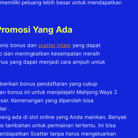
memiliki peluang lebih besar untuk mendapatkan
Promosi Yang Ada
jenis bonus dan
scatter hitam
yang dapat
ko dan meningkatkan kesempatan meraih
nus yang dapat menjadi cara ampuh untuk
mberikan bonus pendaftaran yang cukup
n bonus ini untuk menjelajahi Mahjong Ways 2
besar. Kemenangan yang diperoleh bisa
er .
 yang ada di slot online yang Anda mainkan. Banyak
s tambahan untuk permainan tertentu. Ini bisa
endapatkan Scatter tanpa harus mengeluarkan