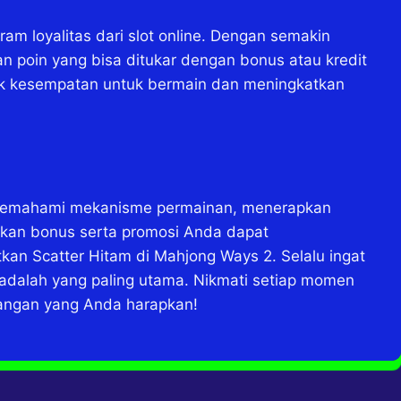
gram loyalitas dari slot online. Dengan semakin
 poin yang bisa ditukar dengan bonus atau kredit
ak kesempatan untuk bermain dan meningkatkan
 memahami mekanisme permainan, menerapkan
atkan bonus serta promosi Anda dapat
n Scatter Hitam di Mahjong Ways 2.​ Selalu ingat
dalah yang paling utama. Nikmati setiap momen
angan yang Anda harapkan!