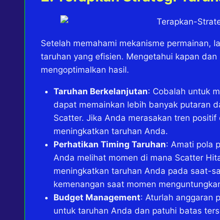
Setelah memahami mekanisme permainan, lan
taruhan yang efisien. Mengetahui kapan dan
mengoptimalkan hasil.
Taruhan Berkelanjutan
: Cobalah untuk m
dapat memainkan lebih banyak putaran 
Scatter. Jika Anda merasakan tren positi
meningkatkan taruhan Anda.
Perhatikan Timing Taruhan
: Amati pola 
Anda melihat momen di mana Scatter Hit
meningkatkan taruhan Anda pada saat-saat
kemenangan saat momen menguntungkan 
Budget Management
: Aturlah anggaran
untuk taruhan Anda dan patuhi batas te