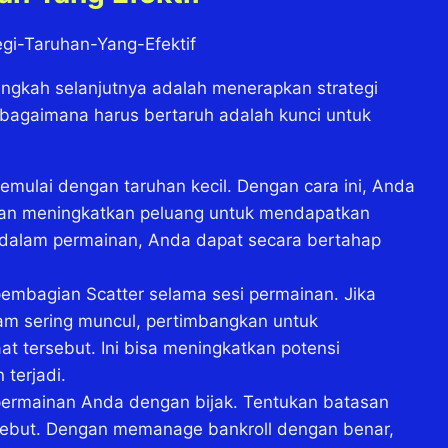
gkah selanjutnya adalah menerapkan strategi
 bagaimana harus bertaruh adalah kunci untuk
emulai dengan taruhan kecil. Dengan cara ini, Anda
dan meningkatkan peluang untuk mendapatkan
f dalam permainan, Anda dapat secara bertahap
pembagian Scatter selama sesi permainan. Jika
am sering muncul, pertimbangkan untuk
 tersebut. Ini bisa meningkatkan potensi
terjadi.
 permainan Anda dengan bijak. Tentukan batasan
rsebut. Dengan memanage bankroll dengan benar,