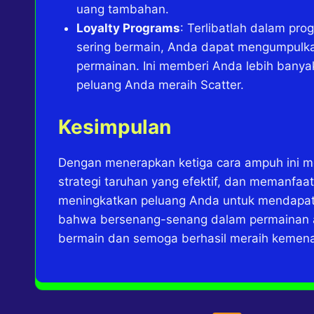
uang tambahan.
Loyalty Programs
: Terlibatlah dalam pro
sering bermain, Anda dapat mengumpulkan
permainan. Ini memberi Anda lebih bany
peluang Anda meraih Scatter.
Kesimpulan
​Dengan menerapkan ketiga cara ampuh ini
strategi taruhan yang efektif, dan memanfa
meningkatkan peluang Anda untuk mendapatka
bahwa bersenang-senang dalam permainan a
bermain dan semoga berhasil meraih kemen