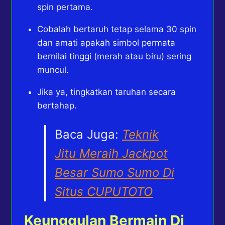
spin pertama.
Cobalah bertaruh tetap selama 30 spin
dan amati apakah simbol permata
bernilai tinggi (merah atau biru) sering
muncul.
Jika ya, tingkatkan taruhan secara
bertahap.
Baca Juga:
Teknik
Jitu Meraih Jackpot
Besar Sumo Sumo Di
Situs CUPUTOTO
Keunggulan Bermain Di