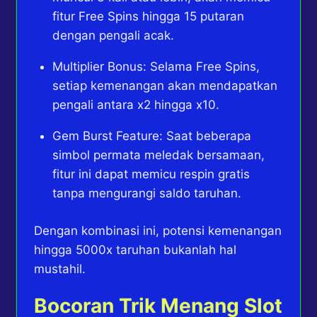
fitur Free Spins hingga 15 putaran
dengan pengali acak.
Multiplier Bonus: Selama Free Spins,
setiap kemenangan akan mendapatkan
pengali antara x2 hingga x10.
Gem Burst Feature: Saat beberapa
simbol permata meledak bersamaan,
fitur ini dapat memicu respin gratis
tanpa mengurangi saldo taruhan.
Dengan kombinasi ini, potensi kemenangan
hingga 5000x taruhan bukanlah hal
mustahil.
Bocoran Trik Menang Slot