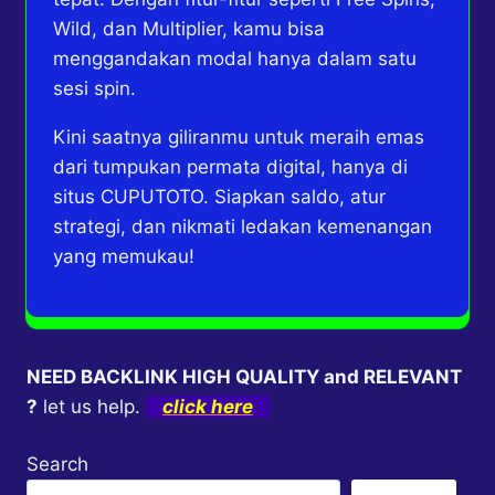
Wild, dan Multiplier, kamu bisa
menggandakan modal hanya dalam satu
sesi spin.
Kini saatnya giliranmu untuk meraih emas
dari tumpukan permata digital, hanya di
situs CUPUTOTO. Siapkan saldo, atur
strategi, dan nikmati ledakan kemenangan
yang memukau!
NEED BACKLINK HIGH QUALITY and RELEVANT
?
let us help.
click here
Search