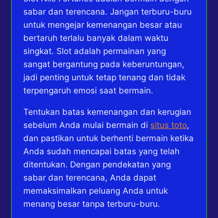
sabar dan terencana. Jangan terburu-buru
untuk mengejar kemenangan besar atau
bertaruh terlalu banyak dalam waktu
singkat. Slot adalah permainan yang
sangat bergantung pada keberuntungan,
jadi penting untuk tetap tenang dan tidak
terpengaruh emosi saat bermain.
Tentukan batas kemenangan dan kerugian
sebelum Anda mulai bermain di
situs toto
,
dan pastikan untuk berhenti bermain ketika
Anda sudah mencapai batas yang telah
ditentukan. Dengan pendekatan yang
sabar dan terencana, Anda dapat
memaksimalkan peluang Anda untuk
menang besar tanpa terburu-buru.