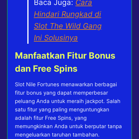
Baca Juga:
Cara
Hindari Rungkad di
Slot The Wild Gang
Ini Solusinya
Manfaatkan Fitur Bonus
dan Free Spins
Slot Nile Fortunes menawarkan berbagai
fitur bonus yang dapat memperbesar
peluang Anda untuk meraih jackpot. Salah
satu fitur yang paling menguntungkan
adalah fitur Free Spins, yang
memungkinkan Anda untuk berputar tanpa
mengeluarkan taruhan tambahan.