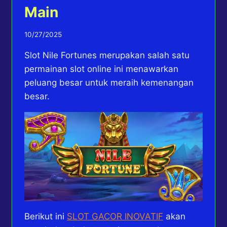
Main
10/27/2025
Slot Nile Fortunes merupakan salah satu
permainan slot online ini menawarkan
peluang besar untuk meraih kemenangan
besar.
Berikut ini
SLOT GACOR INOVATIF
akan