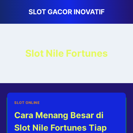
Skip
SLOT GACOR INOVATIF
to
content
Slot Nile Fortunes
SLOT ONLINE
Cara Menang Besar di
Slot Nile Fortunes Tiap