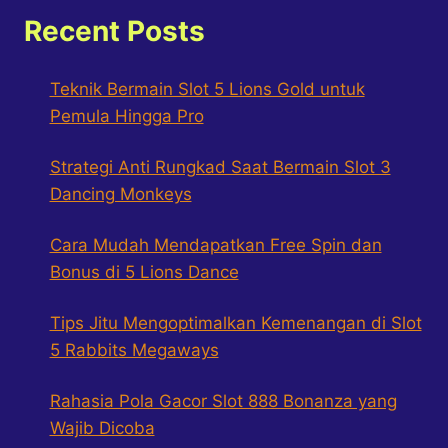
Recent Posts
Teknik Bermain Slot 5 Lions Gold untuk
Pemula Hingga Pro
Strategi Anti Rungkad Saat Bermain Slot 3
Dancing Monkeys
Cara Mudah Mendapatkan Free Spin dan
Bonus di 5 Lions Dance
Tips Jitu Mengoptimalkan Kemenangan di Slot
5 Rabbits Megaways
Rahasia Pola Gacor Slot 888 Bonanza yang
Wajib Dicoba