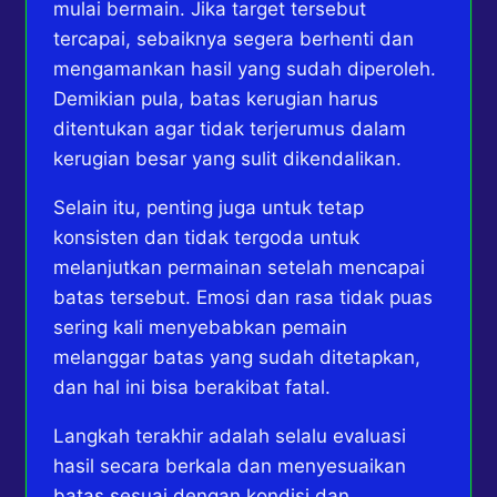
mulai bermain. Jika target tersebut
tercapai, sebaiknya segera berhenti dan
mengamankan hasil yang sudah diperoleh.
Demikian pula, batas kerugian harus
ditentukan agar tidak terjerumus dalam
kerugian besar yang sulit dikendalikan.
Selain itu, penting juga untuk tetap
konsisten dan tidak tergoda untuk
melanjutkan permainan setelah mencapai
batas tersebut. Emosi dan rasa tidak puas
sering kali menyebabkan pemain
melanggar batas yang sudah ditetapkan,
dan hal ini bisa berakibat fatal.
Langkah terakhir adalah selalu evaluasi
hasil secara berkala dan menyesuaikan
batas sesuai dengan kondisi dan