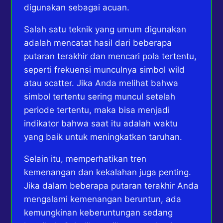
digunakan sebagai acuan.
Salah satu teknik yang umum digunakan
adalah mencatat hasil dari beberapa
putaran terakhir dan mencari pola tertentu,
seperti frekuensi munculnya simbol wild
atau scatter. Jika Anda melihat bahwa
simbol tertentu sering muncul setelah
periode tertentu, maka bisa menjadi
indikator bahwa saat itu adalah waktu
yang baik untuk meningkatkan taruhan.
Selain itu, memperhatikan tren
kemenangan dan kekalahan juga penting.
Jika dalam beberapa putaran terakhir Anda
mengalami kemenangan beruntun, ada
kemungkinan keberuntungan sedang