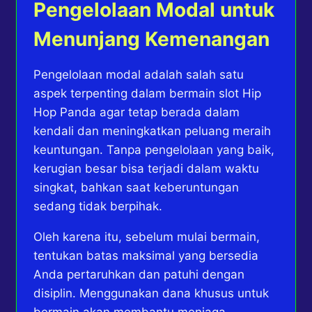
Pengelolaan Modal untuk
Menunjang Kemenangan
Pengelolaan modal adalah salah satu
aspek terpenting dalam bermain slot Hip
Hop Panda agar tetap berada dalam
kendali dan meningkatkan peluang meraih
keuntungan. Tanpa pengelolaan yang baik,
kerugian besar bisa terjadi dalam waktu
singkat, bahkan saat keberuntungan
sedang tidak berpihak.
Oleh karena itu, sebelum mulai bermain,
tentukan batas maksimal yang bersedia
Anda pertaruhkan dan patuhi dengan
disiplin. Menggunakan dana khusus untuk