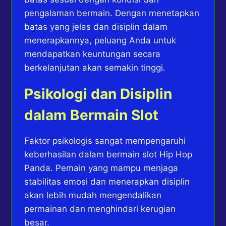
pengalaman bermain. Dengan menetapkan
batas yang jelas dan disiplin dalam
menerapkannya, peluang Anda untuk
mendapatkan keuntungan secara
berkelanjutan akan semakin tinggi.
Psikologi dan Disiplin
dalam Bermain Slot
Faktor psikologis sangat mempengaruhi
keberhasilan dalam bermain slot Hip Hop
Panda. Pemain yang mampu menjaga
stabilitas emosi dan menerapkan disiplin
akan lebih mudah mengendalikan
permainan dan menghindari kerugian
besar.