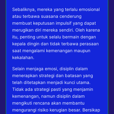
Sebaliknya, mereka yang terlalu emosional
atau terbawa suasana cenderung
membuat keputusan impulsif yang dapat
merugikan diri mereka sendiri. Oleh karena
itu, penting untuk selalu bermain dengan
kepala dingin dan tidak terbawa perasaan
saat mengalami kemenangan maupun
kekalahan.
Selain menjaga emosi, disiplin dalam
menerapkan strategi dan batasan yang
telah ditetapkan menjadi kunci utama.
Tidak ada strategi pasti yang menjamin
kemenangan, namun disiplin dalam
mengikuti rencana akan membantu
mengurangi risiko kerugian besar. Bersikap