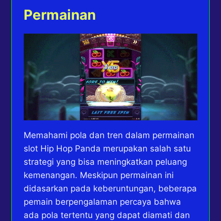
Permainan
Memahami pola dan tren dalam permainan
slot Hip Hop Panda merupakan salah satu
strategi yang bisa meningkatkan peluang
kemenangan. Meskipun permainan ini
didasarkan pada keberuntungan, beberapa
pemain berpengalaman percaya bahwa
ada pola tertentu yang dapat diamati dan