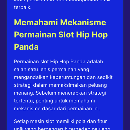
terbaik.
Memahami Mekanisme
Permainan Slot Hip Hop
Panda
Permainan slot Hip Hop Panda adalah
salah satu jenis permainan yang
mengandalkan keberuntungan dan sedikit
strategi dalam memaksimalkan peluang
menang. Sebelum menerapkan strategi
tertentu, penting untuk memahami
mekanisme dasar dari permainan ini.
Setiap mesin slot memiliki pola dan fitur
unik yang berpengaruh terhadap peluang