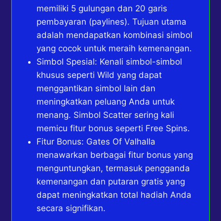
memiliki 5 gulungan dan 20 garis
pembayaran (paylines). Tujuan utama
adalah mendapatkan kombinasi simbol
yang cocok untuk meraih kemenangan.
Simbol Spesial: Kenali simbol-simbol
khusus seperti Wild yang dapat
menggantikan simbol lain dan
meningkatkan peluang Anda untuk
menang. Simbol Scatter sering kali
memicu fitur bonus seperti Free Spins.
Fitur Bonus: Gates Of Valhalla
menawarkan berbagai fitur bonus yang
menguntungkan, termasuk pengganda
kemenangan dan putaran gratis yang
dapat meningkatkan total hadiah Anda
secara signifikan.