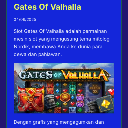
Gates Of Valhalla
04/06/2025
Slot Gates Of Valhalla adalah permainan
mesin slot yang mengusung tema mitologi
Nordik, membawa Anda ke dunia para
dewa dan pahlawan.
Dengan grafis yang mengagumkan dan