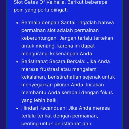
Slot Gates Of Valhalla. Berikut beberapa
poin yang perlu diingat:
Bermain dengan Santai: Ingatlah bahwa
permainan slot adalah permainan
keberuntungan. Jangan terlalu tertekan
untuk menang, karena ini dapat
mengurangi kesenangan Anda.
Beristirahat Secara Berkala: Jika Anda
merasa frustrasi atau mengalami
kekalahan, beristirahatlah sejenak untuk
menyegarkan pikiran Anda. Ini akan
membantu Anda kembali dengan fokus
yang lebih baik.
Hindari Kecanduan: Jika Anda merasa
terlalu terikat dengan permainan,
penting untuk beristirahat dan