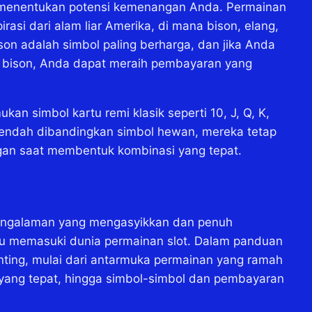
m menentukan potensi kemenangan Anda. Permainan
rasi dari alam liar Amerika, di mana bison, elang,
son adalah simbol paling berharga, dan jika Anda
l bison, Anda dapat meraih pembayaran yang
n simbol kartu remi klasik seperti 10, J, Q, K,
rendah dibandingkan simbol hewan, mereka tetap
an saat membentuk kombinasi yang tepat.
ngalaman yang mengasyikkan dan penuh
ru memasuki dunia permainan slot. Dalam panduan
nting, mulai dari antarmuka permainan yang ramah
yang tepat, hingga simbol-simbol dan pembayaran