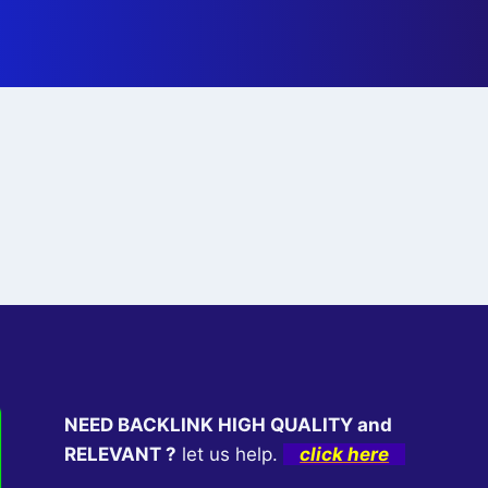
NEED BACKLINK HIGH QUALITY and
RELEVANT ?
let us help.
click here