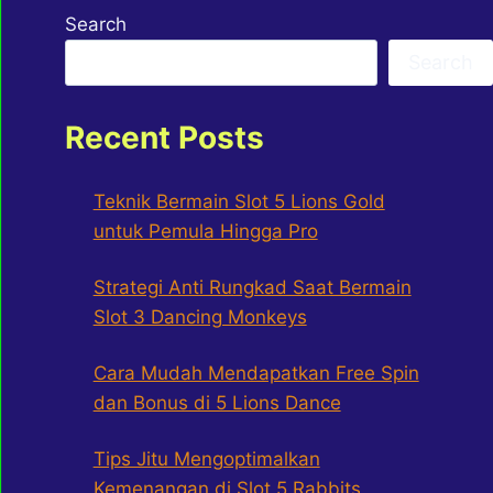
Search
Search
Recent Posts
Teknik Bermain Slot 5 Lions Gold
untuk Pemula Hingga Pro
Strategi Anti Rungkad Saat Bermain
Slot 3 Dancing Monkeys
Cara Mudah Mendapatkan Free Spin
dan Bonus di 5 Lions Dance
Tips Jitu Mengoptimalkan
Kemenangan di Slot 5 Rabbits