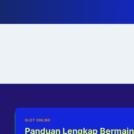
Skip
to
content
SLOT ONLINE
Panduan Lengkap Bermain 