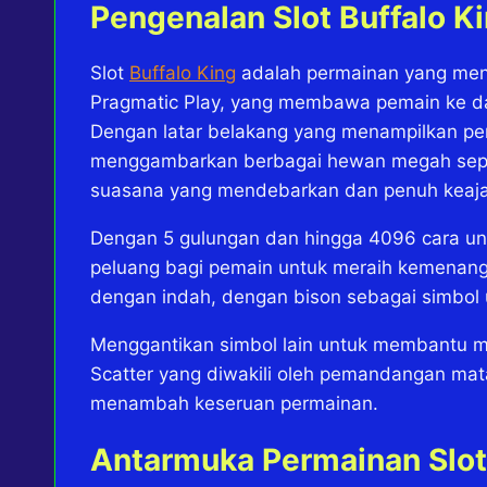
Pengenalan Slot Buffalo K
Slot
Buffalo King
adalah permainan yang menar
Pragmatic Play, yang membawa pemain ke da
Dengan latar belakang yang menampilkan pe
menggambarkan berbagai hewan megah sepert
suasana yang mendebarkan dan penuh keaja
Dengan 5 gulungan dan hingga 4096 cara u
peluang bagi pemain untuk meraih kemenang
dengan indah, dengan bison sebagai simbol 
Menggantikan simbol lain untuk membantu me
Scatter yang diwakili oleh pemandangan mat
menambah keseruan permainan.
Antarmuka Permainan Slot 