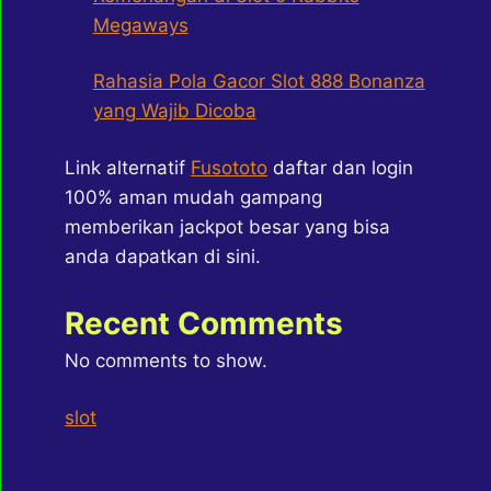
Megaways
Rahasia Pola Gacor Slot 888 Bonanza
yang Wajib Dicoba
Link alternatif
Fusototo
daftar dan login
100% aman mudah gampang
memberikan jackpot besar yang bisa
anda dapatkan di sini.
Recent Comments
No comments to show.
slot