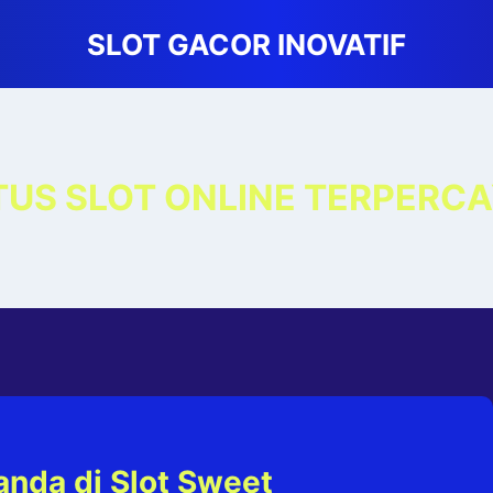
SLOT GACOR INOVATIF
TUS SLOT ONLINE TERPERC
anda di Slot Sweet