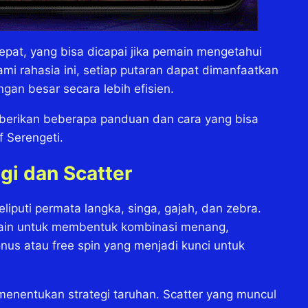
epat, yang bisa dicapai jika pemain mengetahui
i rahasia ini, setiap putaran dapat dimanfaatkan
an besar secara lebih efisien.
erikan beberapa panduan dan cara yang bisa
f Serengeti.
ggi dan Scatter
eliputi permata langka, singa, gajah, dan zebra.
 lain untuk membentuk kombinasi menang,
us atau free spin yang menjadi kunci untuk
nentukan strategi taruhan. Scatter yang muncul