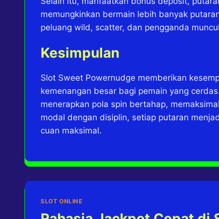
Selain itu, manfaatkan bonus deposit, putara
memungkinkan bermain lebih banyak putara
peluang wild, scatter, dan pengganda muncul 
Kesimpulan
Slot Sweet Powernudge memberikan kesempa
kemenangan besar bagi pemain yang cerdas.
menerapkan pola spin bertahap, memaksimal
modal dengan disiplin, setiap putaran menjad
cuan maksimal.
SLOT ONLINE
Rahasia Jackpot Cepat di 