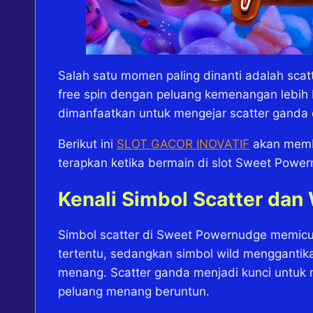
Salah satu momen paling dinanti adalah sc
free spin dengan peluang kemenangan lebih b
dimanfaatkan untuk mengejar scatter ganda
Berikut ini
SLOT GACOR INOVATIF
akan membe
terapkan ketika bermain di slot Sweet Powe
Kenali Simbol Scatter dan 
Simbol scatter di Sweet Powernudge memicu
tertentu, sedangkan simbol wild menggantik
menang. Scatter ganda menjadi kunci untuk
peluang menang beruntun.