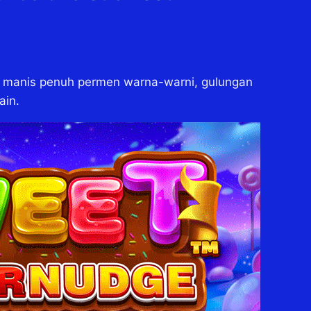
 manis penuh permen warna-warni, gulungan
ain.