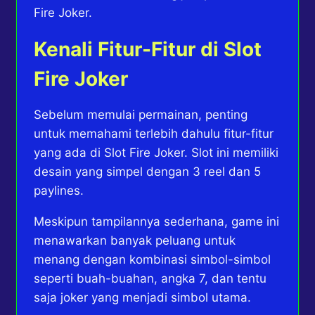
Fire Joker.
Kenali Fitur-Fitur di Slot
Fire Joker
Sebelum memulai permainan, penting
untuk memahami terlebih dahulu fitur-fitur
yang ada di Slot Fire Joker. Slot ini memiliki
desain yang simpel dengan 3 reel dan 5
paylines.
Meskipun tampilannya sederhana, game ini
menawarkan banyak peluang untuk
menang dengan kombinasi simbol-simbol
seperti buah-buahan, angka 7, dan tentu
saja joker yang menjadi simbol utama.