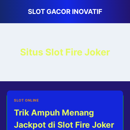
Skip
SLOT GACOR INOVATIF
to
content
Situs Slot Fire Joker
SLOT ONLINE
Trik Ampuh Menang
Jackpot di Slot Fire Joker