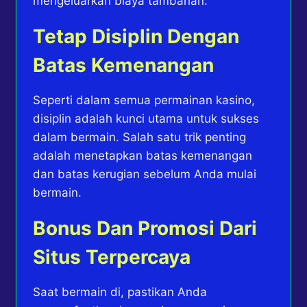
mengeluarkan biaya tambahan.
Tetap Disiplin Dengan
Batas Kemenangan
Seperti dalam semua permainan kasino,
disiplin adalah kunci utama untuk sukses
dalam bermain. Salah satu trik penting
adalah menetapkan batas kemenangan
dan batas kerugian sebelum Anda mulai
bermain.
Bonus Dan Promosi Dari
Situs Terpercaya
Saat bermain di, pastikan Anda