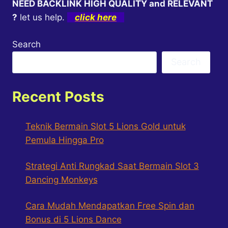
NEED BACKLINK HIGH QUALITY and RELEVANT
?
let us help.
click here
Search
Search
Recent Posts
Teknik Bermain Slot 5 Lions Gold untuk
Pemula Hingga Pro
Strategi Anti Rungkad Saat Bermain Slot 3
Dancing Monkeys
Cara Mudah Mendapatkan Free Spin dan
Bonus di 5 Lions Dance