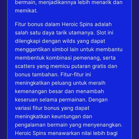
bermain, menjadikannya lebih menarik dan
memikat.
Fitur bonus dalam Heroic Spins adalah
salah satu daya tarik utamanya. Slot ini
dilengkapi dengan wilds yang dapat
menggantikan simbol lain untuk membantu
membentuk kombinasi pemenang, serta
scatters yang memicu putaran gratis dan
bonus tambahan. Fitur-fitur ini
meningkatkan peluang untuk meraih
kemenangan besar dan menambah
keseruan selama permainan. Dengan
variasi fitur bonus yang dapat
meningkatkan keuntungan dan
pengalaman bermain yang menyenangkan.
Heroic Spins menawarkan nilai lebih bagi