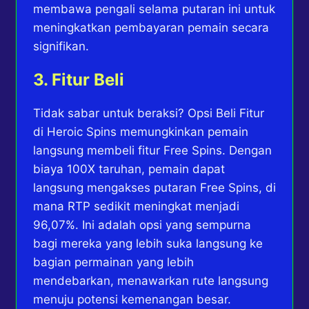
membawa pengali selama putaran ini untuk
meningkatkan pembayaran pemain secara
signifikan.
3. Fitur Beli
Tidak sabar untuk beraksi? Opsi Beli Fitur
di Heroic Spins memungkinkan pemain
langsung membeli fitur Free Spins. Dengan
biaya 100X taruhan, pemain dapat
langsung mengakses putaran Free Spins, di
mana RTP sedikit meningkat menjadi
96,07%. Ini adalah opsi yang sempurna
bagi mereka yang lebih suka langsung ke
bagian permainan yang lebih
mendebarkan, menawarkan rute langsung
menuju potensi kemenangan besar.