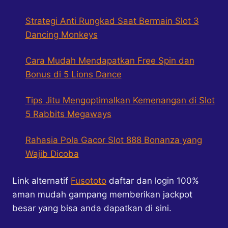
Strategi Anti Rungkad Saat Bermain Slot 3
Dancing Monkeys
Cara Mudah Mendapatkan Free Spin dan
Bonus di 5 Lions Dance
Tips Jitu Mengoptimalkan Kemenangan di Slot
5 Rabbits Megaways
Rahasia Pola Gacor Slot 888 Bonanza yang
Wajib Dicoba
Link alternatif
Fusototo
daftar dan login 100%
aman mudah gampang memberikan jackpot
besar yang bisa anda dapatkan di sini.