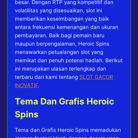
besar. Dengan RTP yang kompetitif dan
volatilitas yang disesuaikan, slot ini
memberikan keseimbangan yang baik
antara frekuensi kemenangan dan ukuran
pembayaran. Baik bagi pemain baru
maupun berpengalaman, Heroic Spins
menawarkan petualangan slot yang
memikat dan penuh potensi hadiah. Berikut
ini merupakan ulasan terlengkap dan
terbaru dari kami tentang
SLOT GACOR
INOVATIF
.
Tema Dan Grafis Heroic
Spins
Tema dan Grafis Heroic Spins memadukan