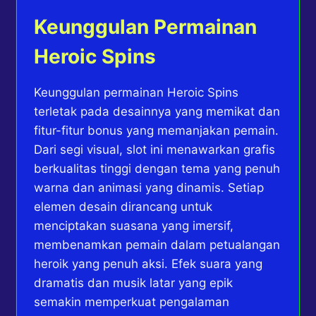
Keunggulan Permainan
Heroic Spins
Keunggulan permainan Heroic Spins
terletak pada desainnya yang memikat dan
fitur-fitur bonus yang memanjakan pemain.
Dari segi visual, slot ini menawarkan grafis
berkualitas tinggi dengan tema yang penuh
warna dan animasi yang dinamis. Setiap
elemen desain dirancang untuk
menciptakan suasana yang imersif,
membenamkan pemain dalam petualangan
heroik yang penuh aksi. Efek suara yang
dramatis dan musik latar yang epik
semakin memperkuat pengalaman