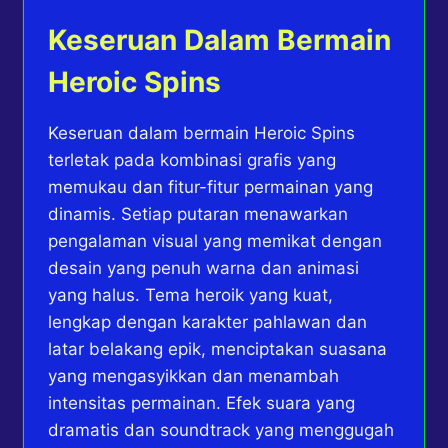
Keseruan Dalam Bermain
Heroic Spins
Keseruan dalam bermain Heroic Spins
terletak pada kombinasi grafis yang
memukau dan fitur-fitur permainan yang
dinamis. Setiap putaran menawarkan
pengalaman visual yang memikat dengan
desain yang penuh warna dan animasi
yang halus. Tema heroik yang kuat,
lengkap dengan karakter pahlawan dan
latar belakang epik, menciptakan suasana
yang mengasyikkan dan menambah
intensitas permainan. Efek suara yang
dramatis dan soundtrack yang menggugah