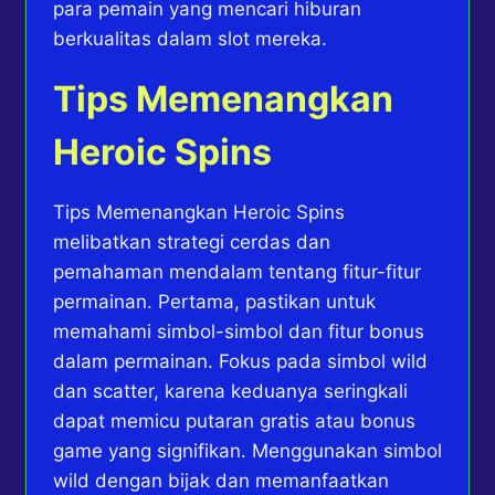
para pemain yang mencari hiburan
berkualitas dalam slot mereka.
Tips Memenangkan
Heroic Spins
Tips Memenangkan Heroic Spins
melibatkan strategi cerdas dan
pemahaman mendalam tentang fitur-fitur
permainan. Pertama, pastikan untuk
memahami simbol-simbol dan fitur bonus
dalam permainan. Fokus pada simbol wild
dan scatter, karena keduanya seringkali
dapat memicu putaran gratis atau bonus
game yang signifikan. Menggunakan simbol
wild dengan bijak dan memanfaatkan