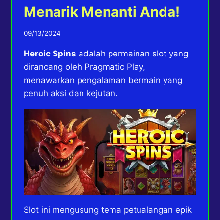
Menarik Menanti Anda!
09/13/2024
Heroic Spins
adalah permainan slot yang
dirancang oleh Pragmatic Play,
menawarkan pengalaman bermain yang
penuh aksi dan kejutan.
Slot ini mengusung tema petualangan epik