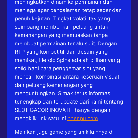
meningkatkan dinamika permainan dan
menjaga agar pengalaman tetap segar dan
penuh kejutan. Tingkat volatilitas yang
seimbang memberikan peluang untuk
kemenangan yang memuaskan tanpa
membuat permainan terlalu sulit. Dengan
RTP yang kompetitif dan desain yang
memikat, Heroic Spins adalah pilihan yang
solid bagi para penggemar slot yang
mencari kombinasi antara keseruan visual
dan peluang kemenangan yang
menguntungkan. Simak terus informasi
terlengkap dan terupdate dari kami tentang
SLOT GACOR INOVATIF hanya dengan
mengklik link satu ini
hnenpu.com
.
Mainkan juga game yang unik lainnya di