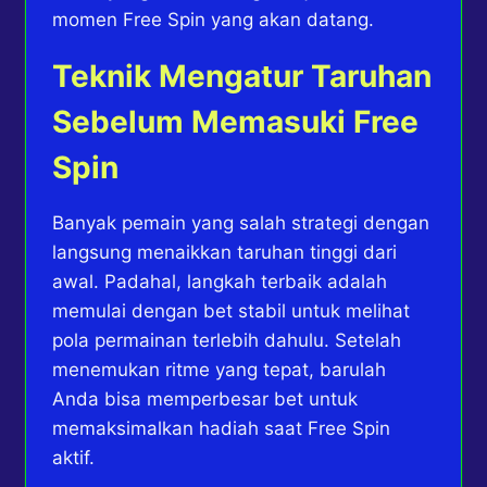
momen Free Spin yang akan datang.
Teknik Mengatur Taruhan
Sebelum Memasuki Free
Spin
Banyak pemain yang salah strategi dengan
langsung menaikkan taruhan tinggi dari
awal. Padahal, langkah terbaik adalah
memulai dengan bet stabil untuk melihat
pola permainan terlebih dahulu. Setelah
menemukan ritme yang tepat, barulah
Anda bisa memperbesar bet untuk
memaksimalkan hadiah saat Free Spin
aktif.