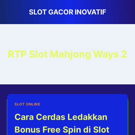
Skip
SLOT GACOR INOVATIF
to
content
RTP Slot Mahjong Ways 2
SLOT ONLINE
Cara Cerdas Ledakkan
Bonus Free Spin di Slot