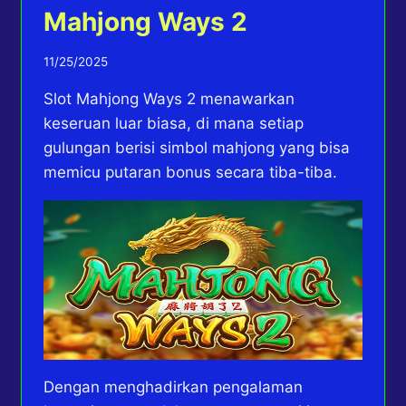
Mahjong Ways 2
11/25/2025
Slot Mahjong Ways 2 menawarkan
keseruan luar biasa, di mana setiap
gulungan berisi simbol mahjong yang bisa
memicu putaran bonus secara tiba-tiba.
Dengan menghadirkan pengalaman