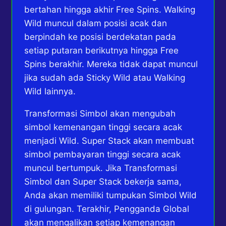
bertahan hingga akhir Free Spins. Walking
Wild muncul dalam posisi acak dan
berpindah ke posisi berdekatan pada
setiap putaran berikutnya hingga Free
Spins berakhir. Mereka tidak dapat muncul
jika sudah ada Sticky Wild atau Walking
Wild lainnya.
Transformasi Simbol akan mengubah
simbol kemenangan tinggi secara acak
menjadi Wild. Super Stack akan membuat
simbol pembayaran tinggi secara acak
muncul bertumpuk. Jika Transformasi
Simbol dan Super Stack bekerja sama,
Anda akan memiliki tumpukan Simbol Wild
di gulungan. Terakhir, Pengganda Global
akan mengalikan setiap kemenangan