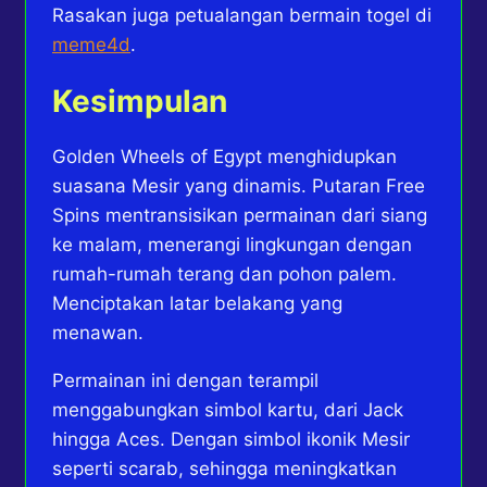
Rasakan juga petualangan bermain togel di
meme4d
.
Kesimpulan
Golden Wheels of Egypt menghidupkan
suasana Mesir yang dinamis. Putaran Free
Spins mentransisikan permainan dari siang
ke malam, menerangi lingkungan dengan
rumah-rumah terang dan pohon palem.
Menciptakan latar belakang yang
menawan.
Permainan ini dengan terampil
menggabungkan simbol kartu, dari Jack
hingga Aces. Dengan simbol ikonik Mesir
seperti scarab, sehingga meningkatkan