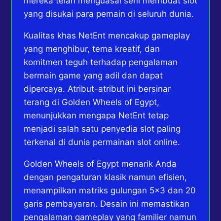
mereka telah menguasai seni membuat slot
yang disukai para pemain di seluruh dunia.
Kualitas khas NetEnt mencakup gameplay
yang menghibur, tema kreatif, dan
komitmen teguh terhadap pengalaman
bermain game yang adil dan dapat
dipercaya. Atribut-atribut ini bersinar
terang di Golden Wheels of Egypt,
menunjukkan mengapa NetEnt tetap
menjadi salah satu penyedia slot paling
terkenal di dunia permainan slot online.
Golden Wheels of Egypt menarik Anda
dengan pengaturan klasik namun efisien,
menampilkan matriks gulungan 5×3 dan 20
garis pembayaran. Desain ini memastikan
pengalaman gameplay yang familier namun