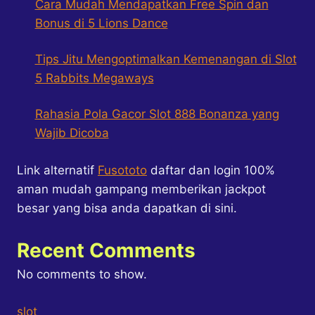
Cara Mudah Mendapatkan Free Spin dan
Bonus di 5 Lions Dance
Tips Jitu Mengoptimalkan Kemenangan di Slot
5 Rabbits Megaways
Rahasia Pola Gacor Slot 888 Bonanza yang
Wajib Dicoba
Link alternatif
Fusototo
daftar dan login 100%
aman mudah gampang memberikan jackpot
besar yang bisa anda dapatkan di sini.
Recent Comments
No comments to show.
slot