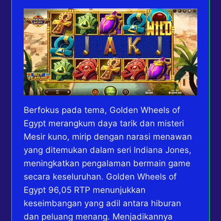
Berfokus pada tema, Golden Wheels of
Egypt merangkum daya tarik dan misteri
Mesir kuno, mirip dengan narasi menawan
yang ditemukan dalam seri Indiana Jones,
meningkatkan pengalaman bermain game
secara keseluruhan. Golden Wheels of
Egypt 96,05 RTP menunjukkan
keseimbangan yang adil antara hiburan
dan peluang menang. Menjadikannya