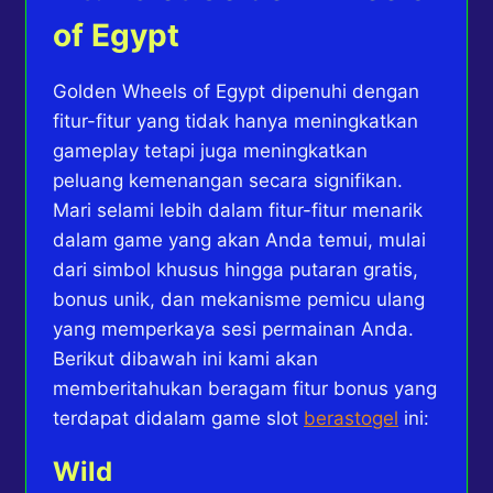
of Egypt
Golden Wheels of Egypt dipenuhi dengan
fitur-fitur yang tidak hanya meningkatkan
gameplay tetapi juga meningkatkan
peluang kemenangan secara signifikan.
Mari selami lebih dalam fitur-fitur menarik
dalam game yang akan Anda temui, mulai
dari simbol khusus hingga putaran gratis,
bonus unik, dan mekanisme pemicu ulang
yang memperkaya sesi permainan Anda.
Berikut dibawah ini kami akan
memberitahukan beragam fitur bonus yang
terdapat didalam game slot
berastogel
ini:
Wild