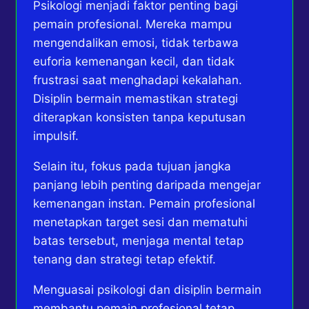
Psikologi menjadi faktor penting bagi
pemain profesional. Mereka mampu
mengendalikan emosi, tidak terbawa
euforia kemenangan kecil, dan tidak
frustrasi saat menghadapi kekalahan.
Disiplin bermain memastikan strategi
diterapkan konsisten tanpa keputusan
impulsif.
Selain itu, fokus pada tujuan jangka
panjang lebih penting daripada mengejar
kemenangan instan. Pemain profesional
menetapkan target sesi dan mematuhi
batas tersebut, menjaga mental tetap
tenang dan strategi tetap efektif.
Menguasai psikologi dan disiplin bermain
membantu pemain profesional tetap