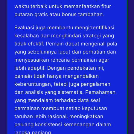
waktu terbaik untuk memanfaatkan fitur
putaran gratis atau bonus tambahan.
Evaluasi juga membantu mengidentifikasi
kesalahan dan menghindari strategi yang
tidak efektif. Pemain dapat mengenali pola
yang sebelumnya luput dari perhatian dan
menyesuaikan rencana permainan agar
lebih adaptif. Dengan pendekatan ini,
pemain tidak hanya mengandalkan
keberuntungan, tetapi juga pengalaman
dan analisis yang sistematis. Pemahaman
yang mendalam terhadap data sesi
permainan membuat setiap keputusan
taruhan lebih rasional, meningkatkan
peluang konsistensi kemenangan dalam
jangka panjang.