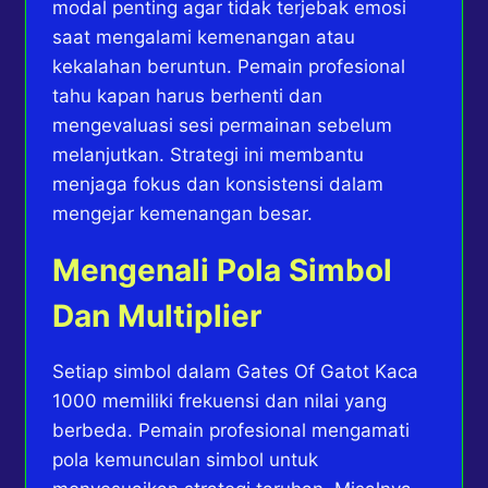
modal penting agar tidak terjebak emosi
saat mengalami kemenangan atau
kekalahan beruntun. Pemain profesional
tahu kapan harus berhenti dan
mengevaluasi sesi permainan sebelum
melanjutkan. Strategi ini membantu
menjaga fokus dan konsistensi dalam
mengejar kemenangan besar.
Mengenali Pola Simbol
Dan Multiplier
Setiap simbol dalam Gates Of Gatot Kaca
1000 memiliki frekuensi dan nilai yang
berbeda. Pemain profesional mengamati
pola kemunculan simbol untuk