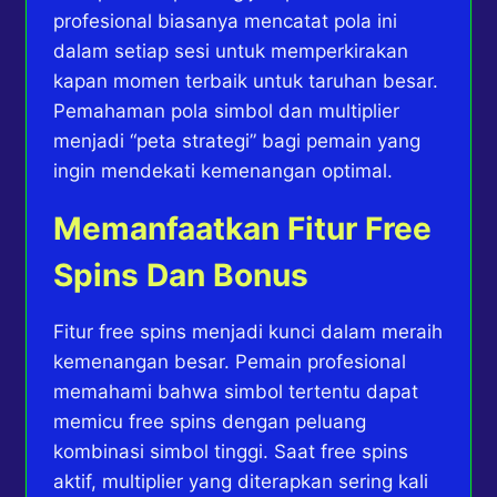
profesional biasanya mencatat pola ini
dalam setiap sesi untuk memperkirakan
kapan momen terbaik untuk taruhan besar.
Pemahaman pola simbol dan multiplier
menjadi “peta strategi” bagi pemain yang
ingin mendekati kemenangan optimal.
Memanfaatkan Fitur Free
Spins Dan Bonus
Fitur free spins menjadi kunci dalam meraih
kemenangan besar. Pemain profesional
memahami bahwa simbol tertentu dapat
memicu free spins dengan peluang
kombinasi simbol tinggi. Saat free spins
aktif, multiplier yang diterapkan sering kali