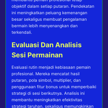
objektif dalam setiap putaran. Pendekatan
ini meningkatkan peluang kemenangan
besar sekaligus membuat pengalaman
bermain lebih menyenangkan dan
terkendali.
Evaluasi Dan Analisis
Sesi Permainan
Evaluasi rutin menjadi kebiasaan pemain
profesional. Mereka mencatat hasil
putaran, pola simbol, multiplier, dan
penggunaan fitur bonus untuk memperbaiki
strategi di sesi berikutnya. Analisis ini
membantu meningkatkan efektivitas
strategi taruhan, sekaligus memungkinkan