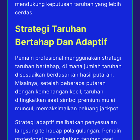
mendukung keputusan taruhan yang lebih
cerdas.
Strategi Taruhan
Bertahap Dan Adaptif
Pemain profesional menggunakan strategi
taruhan bertahap, di mana jumlah taruhan
disesuaikan berdasarkan hasil putaran.
Misalnya, setelah beberapa putaran
dengan kemenangan kecil, taruhan
ditingkatkan saat simbol premium mulai
muncul, memaksimalkan peluang jackpot.
Strategi adaptif melibatkan penyesuaian
langsung terhadap pola gulungan. Pemain
profesional meningkatkan taruhan saat