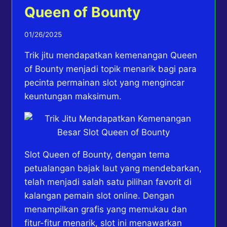
Queen of Bounty
01/26/2025
Trik jitu mendapatkan kemenangan Queen
of Bounty menjadi topik menarik bagi para
pecinta permainan slot yang mengincar
keuntungan maksimum.
Slot Queen of Bounty, dengan tema
petualangan bajak laut yang mendebarkan,
telah menjadi salah satu pilihan favorit di
kalangan pemain slot online. Dengan
menampilkan grafis yang memukau dan
fitur-fitur menarik, slot ini menawarkan