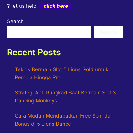
?
let us help.
click here
Search
Search
Recent Posts
Teknik Bermain Slot 5 Lions Gold untuk
Pemula Hingga Pro
Strategi Anti Rungkad Saat Bermain Slot 3
Dancing Monkeys
Cara Mudah Mendapatkan Free Spin dan
Bonus di 5 Lions Dance