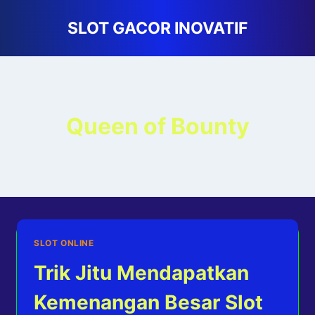
Skip
SLOT GACOR INOVATIF
to
content
Queen of Bounty
SLOT ONLINE
Trik Jitu Mendapatkan
Kemenangan Besar Slot