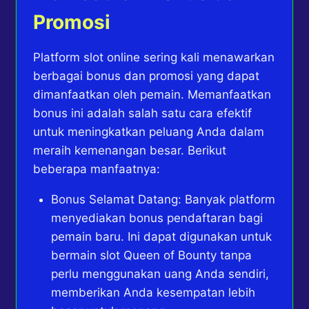
Promosi
Platform slot online sering kali menawarkan
berbagai bonus dan promosi yang dapat
dimanfaatkan oleh pemain. Memanfaatkan
bonus ini adalah salah satu cara efektif
untuk meningkatkan peluang Anda dalam
meraih kemenangan besar. Berikut
beberapa manfaatnya:
Bonus Selamat Datang: Banyak platform
menyediakan bonus pendaftaran bagi
pemain baru. Ini dapat digunakan untuk
bermain slot Queen of Bounty tanpa
perlu menggunakan uang Anda sendiri,
memberikan Anda kesempatan lebih