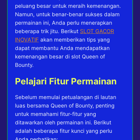
peluang besar untuk meraih kemenangan.
Namun, untuk benar-benar sukses dalam
permainan ini, Anda perlu menerapkan
beberapa trik jitu. Berikut
SLOT GACOR
INOVATIF
akan memberikan tips yang
dapat membantu Anda mendapatkan
kemenangan besar di slot Queen of
Bounty.
Pelajari Fitur Permainan
Sebelum memulai petualangan di lautan
luas bersama Queen of Bounty, penting
untuk memahami fitur-fitur yang
ditawarkan oleh permainan ini. Berikut
adalah beberapa fitur kunci yang perlu
Anda perhatikan: