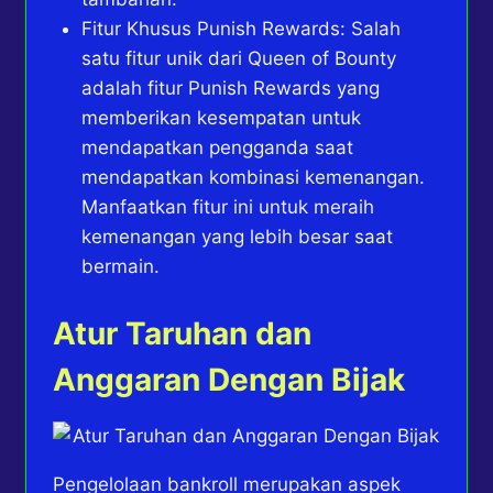
Fitur Khusus Punish Rewards: Salah
satu fitur unik dari Queen of Bounty
adalah fitur Punish Rewards yang
memberikan kesempatan untuk
mendapatkan pengganda saat
mendapatkan kombinasi kemenangan.
Manfaatkan fitur ini untuk meraih
kemenangan yang lebih besar saat
bermain.
Atur Taruhan dan
Anggaran Dengan Bijak
Pengelolaan bankroll merupakan aspek