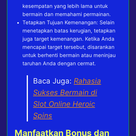
kesempatan yang lebih lama untuk
bermain dan memahami permainan.
Tetapkan Tujuan Kemenangan: Selain
menetapkan batas kerugian, tetapkan
juga target kemenangan. Ketika Anda
mencapai target tersebut, disarankan
untuk berhenti bermain atau meninjau
taruhan Anda dengan cermat.
Baca Juga:
Rahasia
Sukses Bermain di
Slot Online Heroic
Spins
Manfaatkan Bonus dan