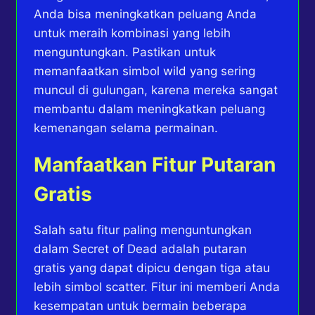
Anda bisa meningkatkan peluang Anda
untuk meraih kombinasi yang lebih
menguntungkan. Pastikan untuk
memanfaatkan simbol wild yang sering
muncul di gulungan, karena mereka sangat
membantu dalam meningkatkan peluang
kemenangan selama permainan.
Manfaatkan Fitur Putaran
Gratis
Salah satu fitur paling menguntungkan
dalam Secret of Dead adalah putaran
gratis yang dapat dipicu dengan tiga atau
lebih simbol scatter. Fitur ini memberi Anda
kesempatan untuk bermain beberapa