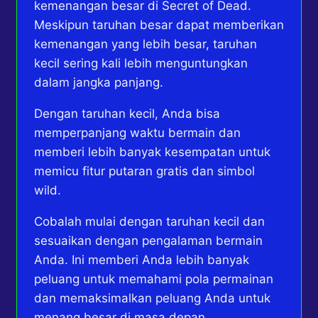
kemenangan besar di Secret of Dead.
Meskipun taruhan besar dapat memberikan
kemenangan yang lebih besar, taruhan
kecil sering kali lebih menguntungkan
dalam jangka panjang.
Dengan taruhan kecil, Anda bisa
memperpanjang waktu bermain dan
memberi lebih banyak kesempatan untuk
memicu fitur putaran gratis dan simbol
wild.
Cobalah mulai dengan taruhan kecil dan
sesuaikan dengan pengalaman bermain
Anda. Ini memberi Anda lebih banyak
peluang untuk memahami pola permainan
dan memaksimalkan peluang Anda untuk
menang besar di masa depan.