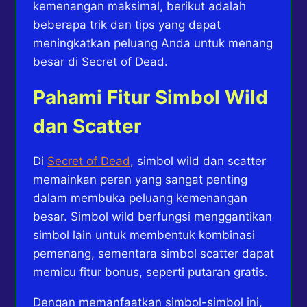
kemenangan maksimal, berikut adalah
beberapa trik dan tips yang dapat
meningkatkan peluang Anda untuk menang
besar di Secret of Dead.
Pahami Fitur Simbol Wild
dan Scatter
Di
Secret of Dead
, simbol wild dan scatter
memainkan peran yang sangat penting
dalam membuka peluang kemenangan
besar. Simbol wild berfungsi menggantikan
simbol lain untuk membentuk kombinasi
pemenang, sementara simbol scatter dapat
memicu fitur bonus, seperti putaran gratis.
Dengan memanfaatkan simbol-simbol ini,