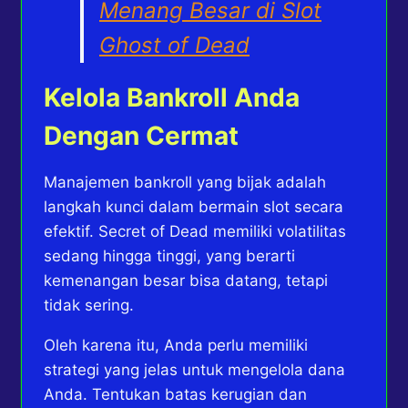
Menang Besar di Slot
Ghost of Dead
Kelola Bankroll Anda
Dengan Cermat
Manajemen bankroll yang bijak adalah
langkah kunci dalam bermain slot secara
efektif. Secret of Dead memiliki volatilitas
sedang hingga tinggi, yang berarti
kemenangan besar bisa datang, tetapi
tidak sering.
Oleh karena itu, Anda perlu memiliki
strategi yang jelas untuk mengelola dana
Anda. Tentukan batas kerugian dan