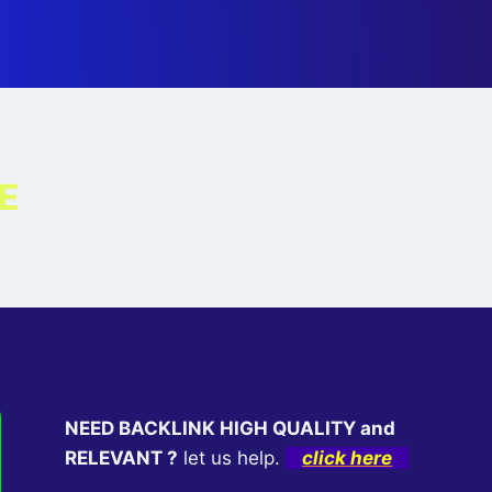
NE
NEED BACKLINK HIGH QUALITY and
RELEVANT ?
let us help.
click here