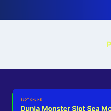
Skip
to
content
P
SLOT ONLINE
Dunia Monster Slot Sea Mon