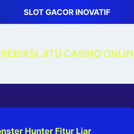
SLOT GACOR INOVATIF
REDIKSI JITU CASINO ONLI
ster Hunter Fitur Liar