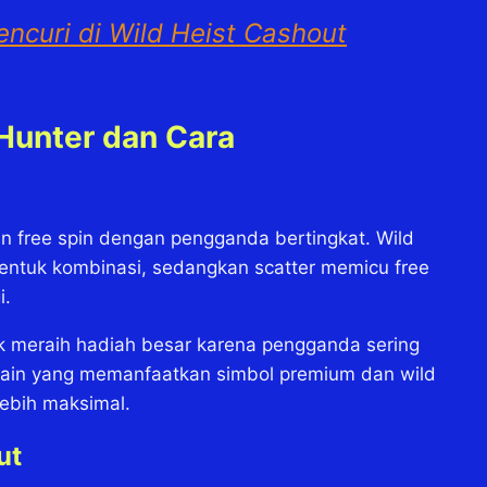
ncuri di Wild Heist Cashout
 Hunter dan Cara
an free spin dengan pengganda bertingkat. Wild
entuk kombinasi, sedangkan scatter memicu free
i.
k meraih hadiah besar karena pengganda sering
main yang memanfaatkan simbol premium dan wild
ebih maksimal.
ut