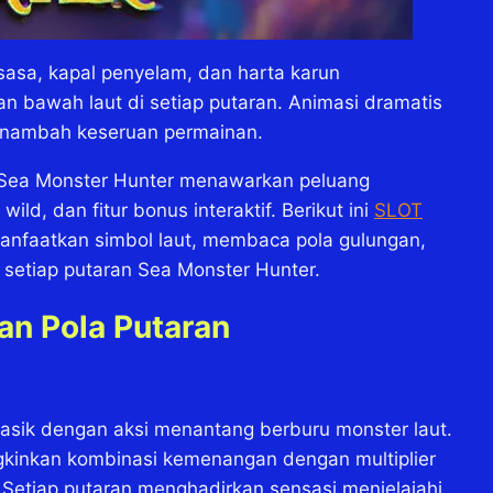
ksasa, kapal penyelam, dan harta karun
n bawah laut di setiap putaran. Animasi dramatis
enambah keseruan permainan.
 Sea Monster Hunter menawarkan peluang
ld, dan fitur bonus interaktif. Berikut ini
SLOT
faatkan simbol laut, membaca pola gulungan,
etiap putaran Sea Monster Hunter.
an Pola Putaran
asik dengan aksi menantang berburu monster laut.
kinkan kombinasi kemenangan dengan multiplier
. Setiap putaran menghadirkan sensasi menjelajahi