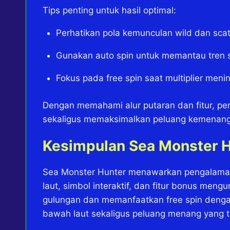
Tips penting untuk hasil optimal:
Perhatikan pola kemunculan wild dan scat
Gunakan auto spin untuk memantau tren 
Fokus pada free spin saat multiplier meni
Dengan memahami alur putaran dan fitur, pe
sekaligus memaksimalkan peluang kemenan
Kesimpulan Sea Monster 
Sea Monster Hunter menawarkan pengalama
laut, simbol interaktif, dan fitur bonus m
gulungan dan memanfaatkan free spin denga
bawah laut sekaligus peluang menang yang ti