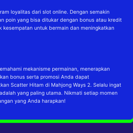
gram loyalitas dari slot online. Dengan semakin
 poin yang bisa ditukar dengan bonus atau kredit
ak kesempatan untuk bermain dan meningkatkan
 memahami mekanisme permainan, menerapkan
atkan bonus serta promosi Anda dapat
n Scatter Hitam di Mahjong Ways 2.​ Selalu ingat
dalah yang paling utama. Nikmati setiap momen
angan yang Anda harapkan!