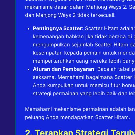
mekanisme dasar dalam Mahjong Ways 2. Seti
dan Mahjong Ways 2 tidak terkecuali.
Pentingnya Scatter
: Scatter Hitam adal
kemenangan bahkan jika tidak berada di
mengumpulkan sejumlah Scatter Hitam dap
kesempatan kepada pemain untuk menda
mempertaruhkan uang mereka lebih bany
Aturan dan Pembayaran
: Bacalah tabel
seksama. Memahami bagaimana Scatter H
Anda kumpulkan untuk memicu fitur bo
strategi permainan yang lebih baik dan leb
Memahami mekanisme permainan adalah lang
peluang Anda mendapatkan Scatter Hitam.
2. Terapkan Strategi Taruh