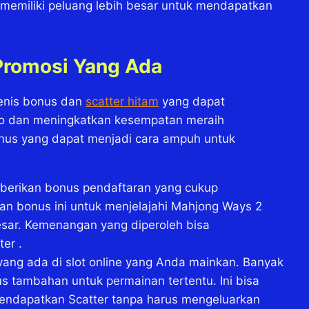
memiliki peluang lebih besar untuk mendapatkan
Promosi Yang Ada
jenis bonus dan
scatter hitam
yang dapat
ko dan meningkatkan kesempatan meraih
nus yang dapat menjadi cara ampuh untuk
mberikan bonus pendaftaran yang cukup
n bonus ini untuk menjelajahi Mahjong Ways 2
besar. Kemenangan yang diperoleh bisa
er .
 yang ada di slot online yang Anda mainkan. Banyak
s tambahan untuk permainan tertentu. Ini bisa
endapatkan Scatter tanpa harus mengeluarkan