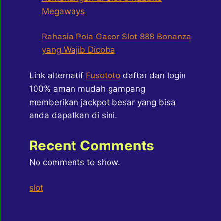
Megaways
Rahasia Pola Gacor Slot 888 Bonanza
yang Wajib Dicoba
Link alternatif
Fusototo
daftar dan login
100% aman mudah gampang
memberikan jackpot besar yang bisa
anda dapatkan di sini.
Recent Comments
No comments to show.
slot