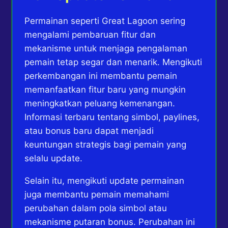
Permainan seperti Great Lagoon sering
mengalami pembaruan fitur dan
mekanisme untuk menjaga pengalaman
pemain tetap segar dan menarik. Mengikuti
perkembangan ini membantu pemain
memanfaatkan fitur baru yang mungkin
meningkatkan peluang kemenangan.
Informasi terbaru tentang simbol, paylines,
atau bonus baru dapat menjadi
keuntungan strategis bagi pemain yang
selalu update.
Selain itu, mengikuti update permainan
juga membantu pemain memahami
perubahan dalam pola simbol atau
mekanisme putaran bonus. Perubahan ini