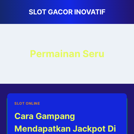
Skip
SLOT GACOR INOVATIF
to
content
Permainan Seru
SLOT ONLINE
Cara Gampang
Mendapatkan Jackpot Di