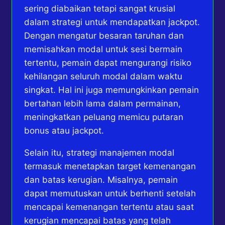
sering diabaikan tetapi sangat krusial
dalam strategi untuk mendapatkan jackpot.
Dengan mengatur besaran taruhan dan
memisahkan modal untuk sesi bermain
tertentu, pemain dapat mengurangi risiko
kehilangan seluruh modal dalam waktu
singkat. Hal ini juga memungkinkan pemain
bertahan lebih lama dalam permainan,
meningkatkan peluang memicu putaran
bonus atau jackpot.
Selain itu, strategi manajemen modal
termasuk menetapkan target kemenangan
dan batas kerugian. Misalnya, pemain
dapat memutuskan untuk berhenti setelah
mencapai kemenangan tertentu atau saat
kerugian mencapai batas yang telah