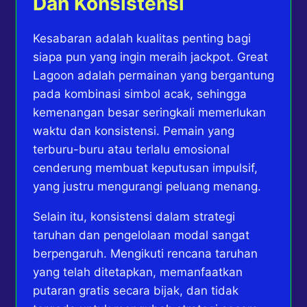
Dan Konsistensi
Kesabaran adalah kualitas penting bagi
siapa pun yang ingin meraih jackpot. Great
Lagoon adalah permainan yang bergantung
pada kombinasi simbol acak, sehingga
kemenangan besar seringkali memerlukan
waktu dan konsistensi. Pemain yang
terburu-buru atau terlalu emosional
cenderung membuat keputusan impulsif,
yang justru mengurangi peluang menang.
Selain itu, konsistensi dalam strategi
taruhan dan pengelolaan modal sangat
berpengaruh. Mengikuti rencana taruhan
yang telah ditetapkan, memanfaatkan
putaran gratis secara bijak, dan tidak