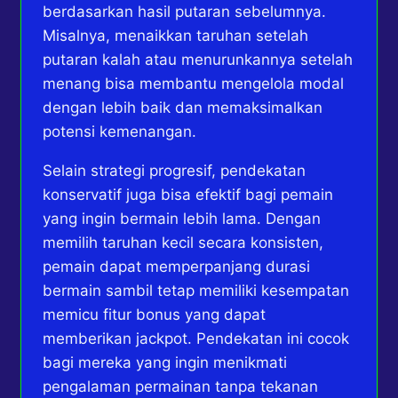
berdasarkan hasil putaran sebelumnya.
Misalnya, menaikkan taruhan setelah
putaran kalah atau menurunkannya setelah
menang bisa membantu mengelola modal
dengan lebih baik dan memaksimalkan
potensi kemenangan.
Selain strategi progresif, pendekatan
konservatif juga bisa efektif bagi pemain
yang ingin bermain lebih lama. Dengan
memilih taruhan kecil secara konsisten,
pemain dapat memperpanjang durasi
bermain sambil tetap memiliki kesempatan
memicu fitur bonus yang dapat
memberikan jackpot. Pendekatan ini cocok
bagi mereka yang ingin menikmati
pengalaman permainan tanpa tekanan