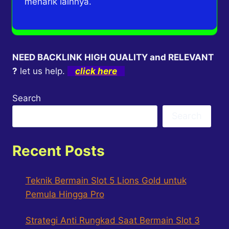
menarik lainnya.
NEED BACKLINK HIGH QUALITY and RELEVANT
?
let us help.
click here
Search
Search
Recent Posts
Teknik Bermain Slot 5 Lions Gold untuk
Pemula Hingga Pro
Strategi Anti Rungkad Saat Bermain Slot 3