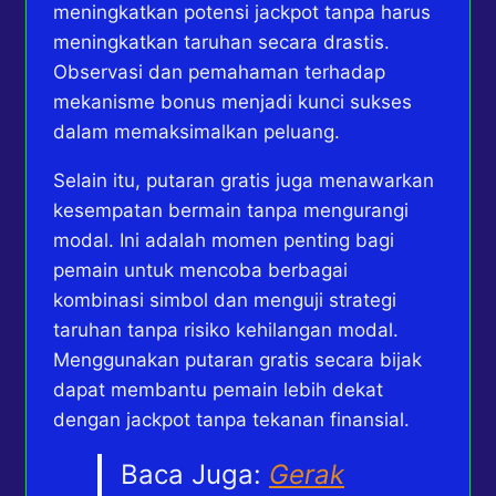
meningkatkan potensi jackpot tanpa harus
meningkatkan taruhan secara drastis.
Observasi dan pemahaman terhadap
mekanisme bonus menjadi kunci sukses
dalam memaksimalkan peluang.
Selain itu, putaran gratis juga menawarkan
kesempatan bermain tanpa mengurangi
modal. Ini adalah momen penting bagi
pemain untuk mencoba berbagai
kombinasi simbol dan menguji strategi
taruhan tanpa risiko kehilangan modal.
Menggunakan putaran gratis secara bijak
dapat membantu pemain lebih dekat
dengan jackpot tanpa tekanan finansial.
Baca Juga:
Gerak