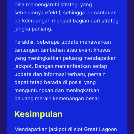
bisa memengaruhi strategi yang
sebelumnya efektif, sehingga pemantauan
perkembangan menjadi bagian dari strategi
jangka panjang.
Terakhir, beberapa update menawarkan
tantangan tambahan atau event khusus
yang meningkatkan peluang mendapatkan
jackpot. Dengan memanfaatkan setiap
update dan informasi terbaru, pemain
dapat tetap berada di posisi yang
menguntungkan dan meningkatkan
peluang meraih kemenangan besar.
Kesimpulan
Mendapatkan jackpot di slot Great Lagoon