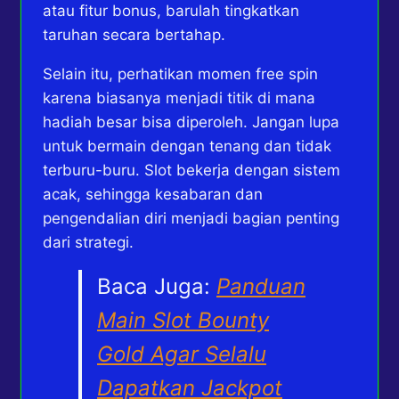
atau fitur bonus, barulah tingkatkan
taruhan secara bertahap.
Selain itu, perhatikan momen free spin
karena biasanya menjadi titik di mana
hadiah besar bisa diperoleh. Jangan lupa
untuk bermain dengan tenang dan tidak
terburu-buru. Slot bekerja dengan sistem
acak, sehingga kesabaran dan
pengendalian diri menjadi bagian penting
dari strategi.
Baca Juga:
Panduan
Main Slot Bounty
Gold Agar Selalu
Dapatkan Jackpot