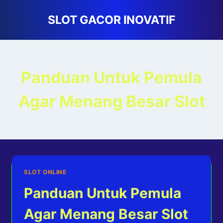
Skip
SLOT GACOR INOVATIF
to
content
Panduan Untuk Pemula
Agar Menang Besar Slot
SLOT ONLINE
Panduan Untuk Pemula
Agar Menang Besar Slot