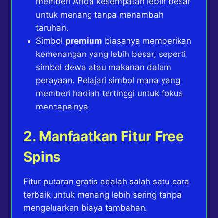
memberi Anda kesempatan lebih besar
untuk menang tanpa menambah
taruhan.
Simbol
premium
biasanya memberikan
kemenangan yang lebih besar, seperti
simbol dewa atau makanan dalam
perayaan. Pelajari simbol mana yang
memberi hadiah tertinggi untuk fokus
mencapainya.
2.
Manfaatkan Fitur Free
Spins
Fitur putaran gratis adalah salah satu cara
terbaik untuk menang lebih sering tanpa
mengeluarkan biaya tambahan.