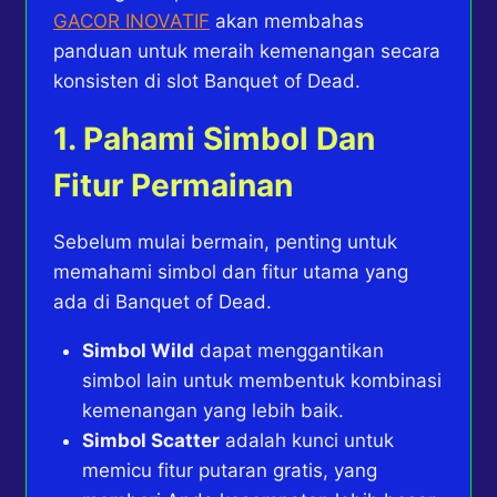
GACOR INOVATIF
akan membahas
panduan untuk meraih kemenangan secara
konsisten di slot Banquet of Dead.
1.
Pahami Simbol Dan
Fitur Permainan
Sebelum mulai bermain, penting untuk
memahami simbol dan fitur utama yang
ada di Banquet of Dead.
Simbol Wild
dapat menggantikan
simbol lain untuk membentuk kombinasi
kemenangan yang lebih baik.
Simbol Scatter
adalah kunci untuk
memicu fitur putaran gratis, yang