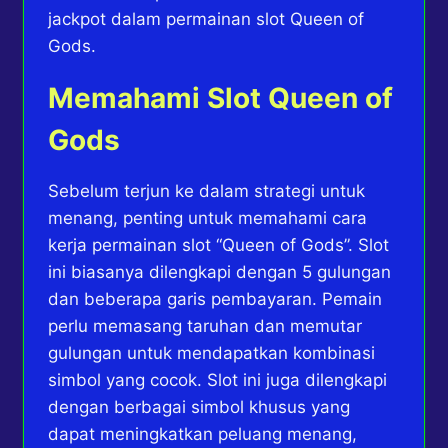
jackpot dalam permainan slot Queen of
Gods.
Memahami Slot Queen of
Gods
Sebelum terjun ke dalam strategi untuk
menang, penting untuk memahami cara
kerja permainan slot “Queen of Gods”. Slot
ini biasanya dilengkapi dengan 5 gulungan
dan beberapa garis pembayaran. Pemain
perlu memasang taruhan dan memutar
gulungan untuk mendapatkan kombinasi
simbol yang cocok. Slot ini juga dilengkapi
dengan berbagai simbol khusus yang
dapat meningkatkan peluang menang,