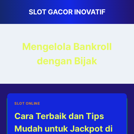
Skip
SLOT GACOR INOVATIF
to
content
Mengelola Bankroll
dengan Bijak
SLOT ONLINE
Cara Terbaik dan Tips
Mudah untuk Jackpot di