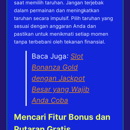
saat memilih taruhan. Jangan terjebak
dalam permainan dan meningkatkan
taruhan secara impulsif. Pilih taruhan yang
sesuai dengan anggaran Anda dan
pastikan untuk menikmati setiap momen
tanpa terbebani oleh tekanan finansial.
Baca Juga
:
Slot
Bonanza Gold
dengan Jackpot
Besar yang Wajib
Anda Coba
Mencari Fitur Bonus dan
Putaran Gratis