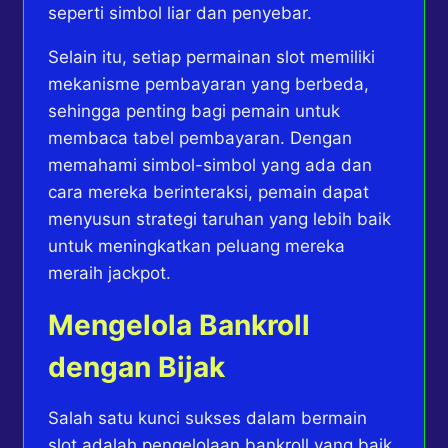
seperti simbol liar dan penyebar.
Selain itu, setiap permainan slot memiliki
mekanisme pembayaran yang berbeda,
sehingga penting bagi pemain untuk
membaca tabel pembayaran. Dengan
memahami simbol-simbol yang ada dan
cara mereka berinteraksi, pemain dapat
menyusun strategi taruhan yang lebih baik
untuk meningkatkan peluang mereka
meraih jackpot.
Mengelola Bankroll
dengan Bijak
Salah satu kunci sukses dalam bermain
slot adalah pengelolaan bankroll yang baik.