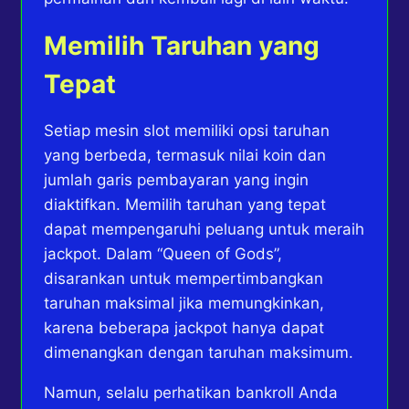
Memilih Taruhan yang
Tepat
Setiap mesin slot memiliki opsi taruhan
yang berbeda, termasuk nilai koin dan
jumlah garis pembayaran yang ingin
diaktifkan. Memilih taruhan yang tepat
dapat mempengaruhi peluang untuk meraih
jackpot. Dalam “Queen of Gods”,
disarankan untuk mempertimbangkan
taruhan maksimal jika memungkinkan,
karena beberapa jackpot hanya dapat
dimenangkan dengan taruhan maksimum.
Namun, selalu perhatikan bankroll Anda