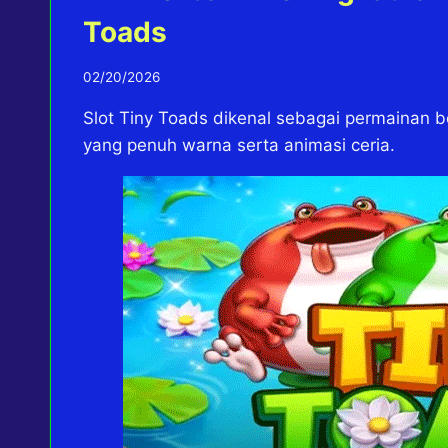
Toads
02/20/2026
Slot Tiny Toads dikenal sebagai permainan b
yang penuh warna serta animasi ceria.