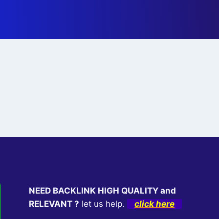
NEED BACKLINK HIGH QUALITY and
RELEVANT ?
let us help.
click here