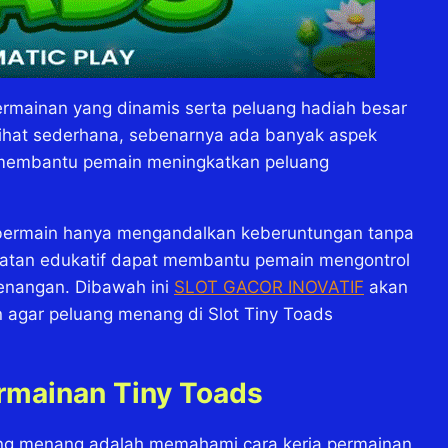
rmainan yang dinamis serta peluang hadiah besar
rlihat sederhana, sebenarnya ada banyak aspek
 membantu pemain meningkatkan peluang
 bermain hanya mengandalkan keberuntungan tanpa
atan edukatif dapat membantu pemain mengontrol
menangan. Dibawah ini
SLOT GACOR INOVATIF
akan
n agar peluang menang di Slot Tiny Toads
mainan Tiny Toads
ng menang adalah memahami cara kerja permainan