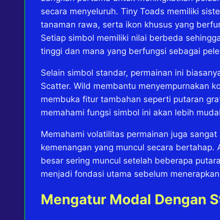
secara menyeluruh. Tiny Toads memiliki sis
tanaman rawa, serta ikon khusus yang berf
Setiap simbol memiliki nilai berbeda sehing
tinggi dan mana yang berfungsi sebagai pel
Selain simbol standar, permainan ini biasan
Scatter. Wild membantu menyempurnakan ko
membuka fitur tambahan seperti putaran gr
memahami fungsi simbol ini akan lebih muda
Memahami volatilitas permainan juga sangat 
kemenangan yang muncul secara bertahap. A
besar sering muncul setelah beberapa put
menjadi fondasi utama sebelum menerapkan s
Mengatur Modal Dengan St