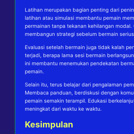
Latihan merupakan bagian penting dari pe
latihan atau simulasi membantu pemain mema
permainan tanpa tekanan kehilangan modal. C
membangun strategi sebelum bermain serius
Evaluasi setelah bermain juga tidak kalah 
terjadi, berapa lama sesi bermain berlangsun
ini membantu menemukan pendekatan bermai
pemain.
Selain itu, terus belajar dari pengalaman p
Membaca panduan, berdiskusi dengan komun
pemain semakin terampil. Edukasi berkelanj
meningkat dari waktu ke waktu.
Kesimpulan