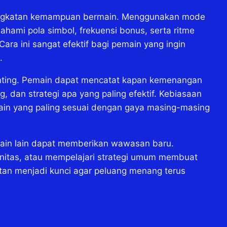
ningkatan kemampuan bermain. Menggunakan mode
hami pola simbol, frekuensi bonus, serta ritme
ara ini sangat efektif bagi pemain yang ingin
.
penting. Pemain dapat mencatat kapan kemenangan
g, dan strategi apa yang paling efektif. Kebiasaan
n yang paling sesuai dengan gaya masing-masing
emain lain dapat memberikan wawasan baru.
itas, atau mempelajari strategi umum membuat
utan menjadi kunci agar peluang menang terus