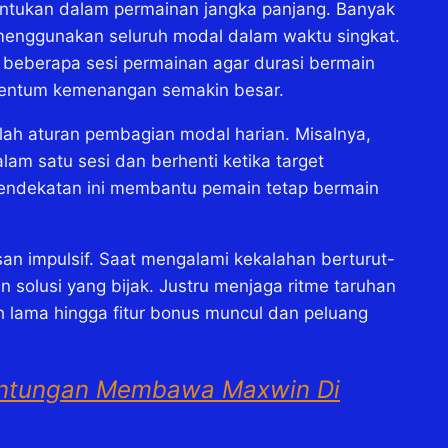
ntukan dalam permainan jangka panjang. Banyak
enggunakan seluruh modal dalam waktu singkat.
 beberapa sesi permainan agar durasi bermain
entum kemenangan semakin besar.
lah aturan pembagian modal harian. Misalnya,
am satu sesi dan berhenti ketika target
Pendekatan ini membantu pemain tetap bermain
san impulsif. Saat mengalami kekalahan berturut-
n solusi yang bijak. Justru menjaga ritme taruhan
h lama hingga fitur bonus muncul dan peluang
untungan Membawa Maxwin Di