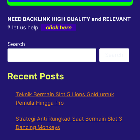
NEED BACKLINK HIGH QUALITY and RELEVANT
?
let us help.
click here
Search
Search
Recent Posts
Teknik Bermain Slot 5 Lions Gold untuk
Pemula Hingga Pro
Strategi Anti Rungkad Saat Bermain Slot 3
Dancing Monkeys