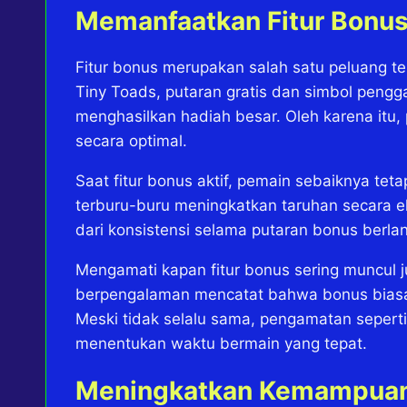
Memanfaatkan Fitur Bonus
Fitur bonus merupakan salah satu peluang 
Tiny Toads, putaran gratis dan simbol peng
menghasilkan hadiah besar. Oleh karena itu, 
secara optimal.
Saat fitur bonus aktif, pemain sebaiknya tet
terburu-buru meningkatkan taruhan secara 
dari konsistensi selama putaran bonus berl
Mengamati kapan fitur bonus sering muncul
berpengalaman mencatat bahwa bonus biasan
Meski tidak selalu sama, pengamatan seperti
menentukan waktu bermain yang tepat.
Meningkatkan Kemampuan 