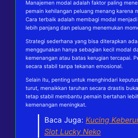
Manajemen modal adalah faktor paling mene
pemain kehilangan peluang menang karena m
Cara terbaik adalah membagi modal menjadi
lebih panjang dan peluang menemukan mom
Strategi sederhana yang bisa diterapkan ada
menggunakan hanya sebagian kecil modal dal
kemenangan atau batas kerugian tercapai. 
secara stabil tanpa tekanan emosional.
Selain itu, penting untuk menghindari keputu
turut, menaikkan taruhan secara drastis buka
tetap stabil membantu pemain bertahan lebi
kemenangan meningkat.
Baca Juga:
Kucing Keber
Slot Lucky Neko