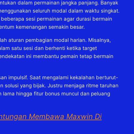
ntukan dalam permainan jangka panjang. Banyak
enggunakan seluruh modal dalam waktu singkat.
 beberapa sesi permainan agar durasi bermain
entum kemenangan semakin besar.
lah aturan pembagian modal harian. Misalnya,
am satu sesi dan berhenti ketika target
Pendekatan ini membantu pemain tetap bermain
san impulsif. Saat mengalami kekalahan berturut-
n solusi yang bijak. Justru menjaga ritme taruhan
h lama hingga fitur bonus muncul dan peluang
untungan Membawa Maxwin Di