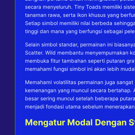
secara menyeluruh. Tiny Toads memiliki sis
tanaman rawa, serta ikon khusus yang berf
Setiap simbol memiliki nilai berbeda sehing
tinggi dan mana yang berfungsi sebagai pel
Selain simbol standar, permainan ini biasan
Scatter. Wild membantu menyempurnakan ko
membuka fitur tambahan seperti putaran gr
memahami fungsi simbol ini akan lebih muda
Memahami volatilitas permainan juga sangat 
kemenangan yang muncul secara bertahap. A
besar sering muncul setelah beberapa put
menjadi fondasi utama sebelum menerapkan s
Mengatur Modal Dengan St