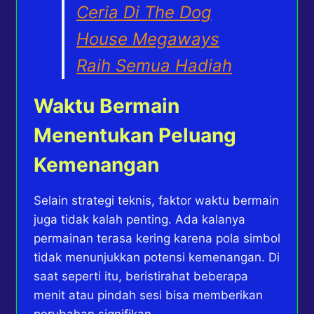
Ceria Di The Dog
House Megaways
Raih Semua Hadiah
Waktu Bermain
Menentukan Peluang
Kemenangan
Selain strategi teknis, faktor waktu bermain
juga tidak kalah penting. Ada kalanya
permainan terasa kering karena pola simbol
tidak menunjukkan potensi kemenangan. Di
saat seperti itu, beristirahat beberapa
menit atau pindah sesi bisa memberikan