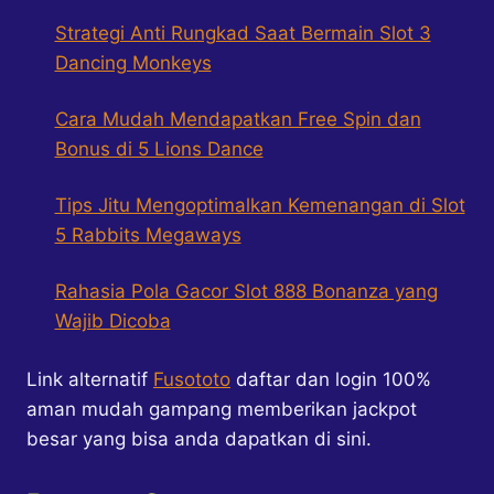
Strategi Anti Rungkad Saat Bermain Slot 3
Dancing Monkeys
Cara Mudah Mendapatkan Free Spin dan
Bonus di 5 Lions Dance
Tips Jitu Mengoptimalkan Kemenangan di Slot
5 Rabbits Megaways
Rahasia Pola Gacor Slot 888 Bonanza yang
Wajib Dicoba
Link alternatif
Fusototo
daftar dan login 100%
aman mudah gampang memberikan jackpot
besar yang bisa anda dapatkan di sini.