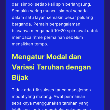
dari simbol setiap kali spin berlangsung.
Semakin sering muncul simbol senada
dalam satu layar, semakin besar peluang
berganda. Pemain berpengalaman
biasanya mengamati 10-20 spin awal untuk
membaca ritme permainan sebelum
menaikkan tempo.
Mengatur Modal dan
Variasi Taruhan dengan
Bijak
Tidak ada trik sukses tanpa manajemen
modal yang matang. Awal permainan
sebaiknya menggunakan taruhan yang
lebih kecil untuk membuka peluang spin