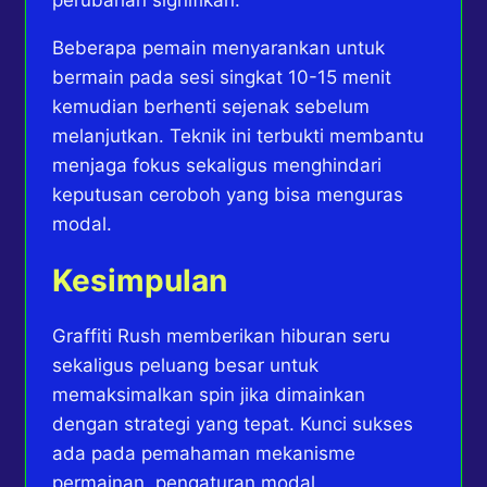
perubahan signifikan.
Beberapa pemain menyarankan untuk
bermain pada sesi singkat 10-15 menit
kemudian berhenti sejenak sebelum
melanjutkan. Teknik ini terbukti membantu
menjaga fokus sekaligus menghindari
keputusan ceroboh yang bisa menguras
modal.
Kesimpulan
Graffiti Rush memberikan hiburan seru
sekaligus peluang besar untuk
memaksimalkan spin jika dimainkan
dengan strategi yang tepat. Kunci sukses
ada pada pemahaman mekanisme
permainan, pengaturan modal,