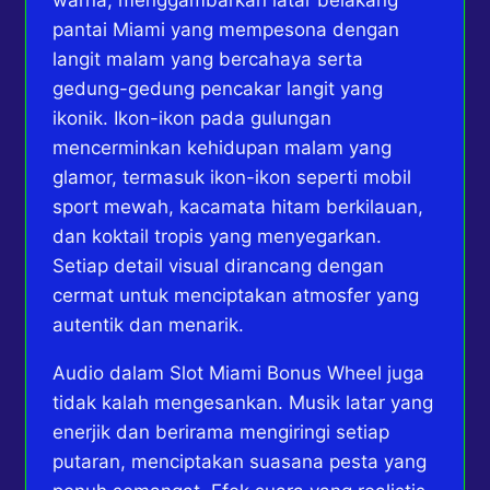
pantai Miami yang mempesona dengan
langit malam yang bercahaya serta
gedung-gedung pencakar langit yang
ikonik. Ikon-ikon pada gulungan
mencerminkan kehidupan malam yang
glamor, termasuk ikon-ikon seperti mobil
sport mewah, kacamata hitam berkilauan,
dan koktail tropis yang menyegarkan.
Setiap detail visual dirancang dengan
cermat untuk menciptakan atmosfer yang
autentik dan menarik.
Audio dalam Slot Miami Bonus Wheel juga
tidak kalah mengesankan. Musik latar yang
enerjik dan berirama mengiringi setiap
putaran, menciptakan suasana pesta yang