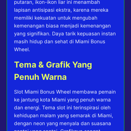
putaran, ikon-ikon liar ini menambah
lapisan antisipasi ekstra, karena mereka
memiliki kekuatan untuk mengubah
kemenangan biasa menjadi kemenangan
yang signifikan. Daya tarik kepuasan instan
masih hidup dan sehat di Miami Bonus
Wheel.
Tema & Grafik Yang
Penuh Warna
Slot Miami Bonus Wheel membawa pemain
ke jantung kota Miami yang penuh warna
dan energi. Tema slot ini terinspirasi oleh
kehidupan malam yang semarak di Miami,
dengan neon yang menyala dan suasana