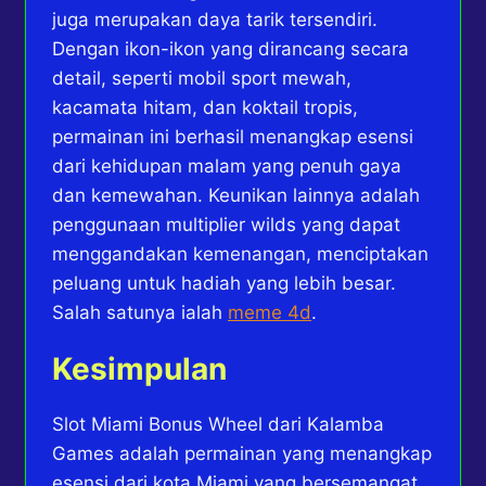
juga merupakan daya tarik tersendiri.
Dengan ikon-ikon yang dirancang secara
detail, seperti mobil sport mewah,
kacamata hitam, dan koktail tropis,
permainan ini berhasil menangkap esensi
dari kehidupan malam yang penuh gaya
dan kemewahan. Keunikan lainnya adalah
penggunaan multiplier wilds yang dapat
menggandakan kemenangan, menciptakan
peluang untuk hadiah yang lebih besar.
Salah satunya ialah
meme 4d
.
Kesimpulan
Slot Miami Bonus Wheel dari Kalamba
Games adalah permainan yang menangkap
esensi dari kota Miami yang bersemangat