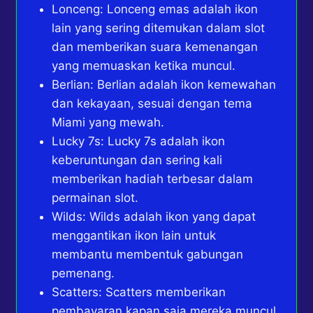
Lonceng: Lonceng emas adalah ikon
lain yang sering ditemukan dalam slot
dan memberikan suara kemenangan
yang memuaskan ketika muncul.
Berlian: Berlian adalah ikon kemewahan
dan kekayaan, sesuai dengan tema
Miami yang mewah.
Lucky 7s: Lucky 7s adalah ikon
keberuntungan dan sering kali
memberikan hadiah terbesar dalam
permainan slot.
Wilds: Wilds adalah ikon yang dapat
menggantikan ikon lain untuk
membantu membentuk gabungan
pemenang.
Scatters: Scatters memberikan
pembayaran kapan saja mereka muncul,