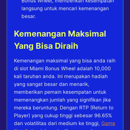
Bonus Wheel, memberikan kesempatan
langsung untuk mencari kemenangan
besar.
Kemenangan Maksimal
Yang Bisa Diraih
Kemenangan maksimal yang bisa anda raih
di slot Miami Bonus Wheel adalah 10,000
kali taruhan anda. Ini merupakan hadiah
yang sangat besar dan menarik,
memberikan pemain kesempatan untuk
memenangkan jumlah yang signifikan jika
mereka beruntung. Dengan RTP (Return to
Player) yang cukup tinggi sebesar 96.65%
dan volatilitas dari medium ke tinggi,
Game