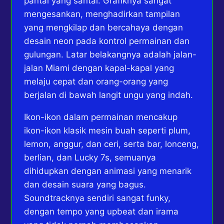
pantai yang santai. Grafiknya sangat
mengesankan, menghadirkan tampilan
yang mengkilap dan bercahaya dengan
desain neon pada kontrol permainan dan
gulungan. Latar belakangnya adalah jalan-
jalan Miami dengan kapal-kapal yang
melaju cepat dan orang-orang yang
berjalan di bawah langit ungu yang indah.
Ikon-ikon dalam permainan mencakup
ikon-ikon klasik mesin buah seperti plum,
lemon, anggur, dan ceri, serta bar, lonceng,
berlian, dan Lucky 7s, semuanya
dihidupkan dengan animasi yang menarik
dan desain suara yang bagus.
Soundtracknya sendiri sangat funky,
dengan tempo yang upbeat dan irama