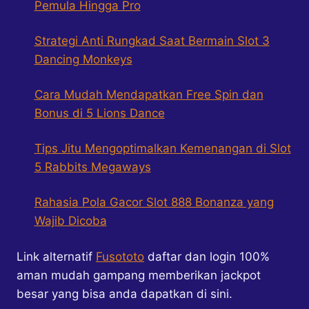
Pemula Hingga Pro
Strategi Anti Rungkad Saat Bermain Slot 3
Dancing Monkeys
Cara Mudah Mendapatkan Free Spin dan
Bonus di 5 Lions Dance
Tips Jitu Mengoptimalkan Kemenangan di Slot
5 Rabbits Megaways
Rahasia Pola Gacor Slot 888 Bonanza yang
Wajib Dicoba
Link alternatif
Fusototo
daftar dan login 100%
aman mudah gampang memberikan jackpot
besar yang bisa anda dapatkan di sini.