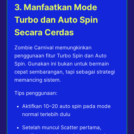
3. Manfaatkan Mode
Turbo dan Auto Spin
Secara Cerdas
Zombie Carnival memungkinkan
penggunaan fitur Turbo Spin dan Auto
Spin. Gunakan ini bukan untuk bermain
cepat sembarangan, tapi sebagai strategi
memancing sistem.
Tips penggunaan:
Aktifkan 10–20 auto spin pada mode
normal terlebih dulu
Setelah muncul Scatter pertama,