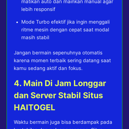
matikan auto dan mainkan manual agar
lebih responsif
Mode Turbo efektif jika ingin menggali
ritme mesin dengan cepat saat modal
masih stabil
Jangan bermain sepenuhnya otomatis
karena momen terbaik sering datang saat
kamu sedang aktif dan fokus.
4. Main Di Jam Longgar
dan Server Stabil Situs
HAITOGEL
Waktu bermain juga bisa berdampak pada