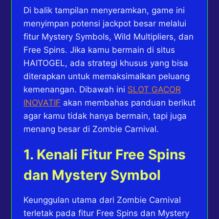
Di balik tampilan menyeramkan, game ini
menyimpan potensi jackpot besar melalui
fitur Mystery Symbols, Wild Multipliers, dan
Free Spins. Jika kamu bermain di situs
HAITOGEL, ada strategi khusus yang bisa
diterapkan untuk memaksimalkan peluang
kemenangan. Dibawah ini
SLOT GACOR
INOVATIF
akan membahas panduan berikut
agar kamu tidak hanya bermain, tapi juga
menang besar di Zombie Carnival.
1. Kenali Fitur Free Spins
dan Mystery Symbol
Keunggulan utama dari Zombie Carnival
terletak pada fitur Free Spins dan Mystery