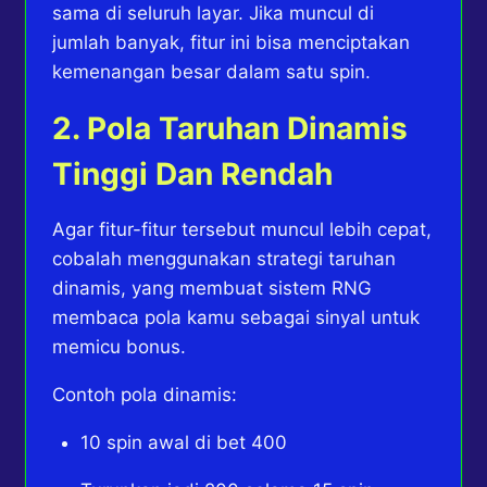
sama di seluruh layar. Jika muncul di
jumlah banyak, fitur ini bisa menciptakan
kemenangan besar dalam satu spin.
2. Pola Taruhan Dinamis
Tinggi Dan Rendah
Agar fitur-fitur tersebut muncul lebih cepat,
cobalah menggunakan strategi taruhan
dinamis, yang membuat sistem RNG
membaca pola kamu sebagai sinyal untuk
memicu bonus.
Contoh pola dinamis:
10 spin awal di bet 400