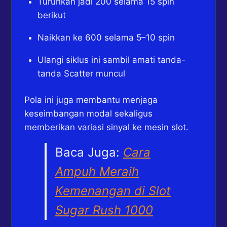
Turunkan jadi 200 selama 15 spin
berikut
Naikkan ke 600 selama 5–10 spin
Ulangi siklus ini sambil amati tanda-
tanda Scatter muncul
Pola ini juga membantu menjaga
keseimbangan modal sekaligus
memberikan variasi sinyal ke mesin slot.
Baca Juga:
Cara
Ampuh Meraih
Kemenangan di Slot
Sugar Rush 1000