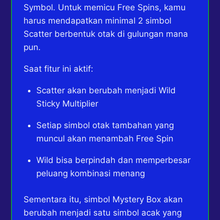
Symbol. Untuk memicu Free Spins, kamu
harus mendapatkan minimal 2 simbol
Scatter berbentuk otak di gulungan mana
pun.
Saat fitur ini aktif:
Scatter akan berubah menjadi Wild
Sticky Multiplier
Setiap simbol otak tambahan yang
muncul akan menambah Free Spin
Wild bisa berpindah dan memperbesar
peluang kombinasi menang
Sementara itu, simbol Mystery Box akan
berubah menjadi satu simbol acak yang