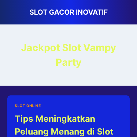
Skip
SLOT GACOR INOVATIF
to
content
Jackpot Slot Vampy
Party
SLOT ONLINE
Tips Meningkatkan
Peluang Menang di Slot