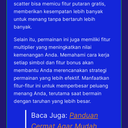
scatter bisa memicu fitur putaran gratis,
memberikan kesempatan lebih banyak
untuk menang tanpa bertaruh lebih
banyak.
Selain itu, permainan ini juga memiliki fitur
multiplier yang meningkatkan nilai
kemenangan Anda. Memahami cara kerja
setiap simbol dan fitur bonus akan
membantu Anda merencanakan strategi
permainan yang lebih efektif. Manfaatkan
fitur-fitur ini untuk memperbesar peluang
menang Anda, terutama saat bermain
dengan taruhan yang lebih besar.
Baca Juga:
Panduan
Cermat Agar Mudah