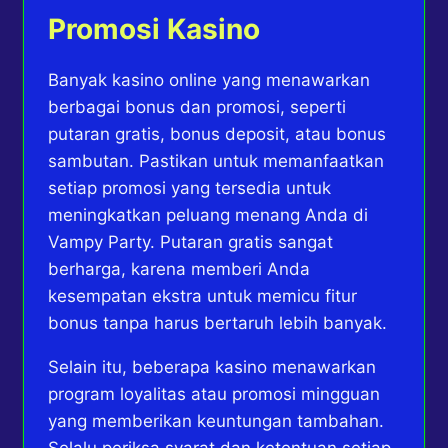
Promosi Kasino
Banyak kasino online yang menawarkan
berbagai bonus dan promosi, seperti
putaran gratis, bonus deposit, atau bonus
sambutan. Pastikan untuk memanfaatkan
setiap promosi yang tersedia untuk
meningkatkan peluang menang Anda di
Vampy Party. Putaran gratis sangat
berharga, karena memberi Anda
kesempatan ekstra untuk memicu fitur
bonus tanpa harus bertaruh lebih banyak.
Selain itu, beberapa kasino menawarkan
program loyalitas atau promosi mingguan
yang memberikan keuntungan tambahan.