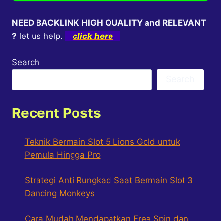
NEED BACKLINK HIGH QUALITY and RELEVANT
?
let us help.
click here
Search
Search
Recent Posts
Teknik Bermain Slot 5 Lions Gold untuk
Pemula Hingga Pro
Strategi Anti Rungkad Saat Bermain Slot 3
Dancing Monkeys
Cara Mudah Mendapatkan Free Spin dan