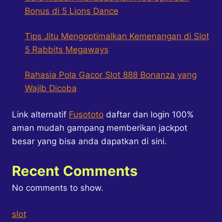
Bonus di 5 Lions Dance
Tips Jitu Mengoptimalkan Kemenangan di Slot
5 Rabbits Megaways
Rahasia Pola Gacor Slot 888 Bonanza yang
Wajib Dicoba
Link alternatif
Fusototo
daftar dan login 100%
aman mudah gampang memberikan jackpot
besar yang bisa anda dapatkan di sini.
Recent Comments
No comments to show.
slot