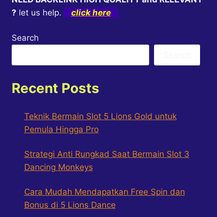
?
let us help.
click here
Search
Search
Recent Posts
Teknik Bermain Slot 5 Lions Gold untuk
Pemula Hingga Pro
Strategi Anti Rungkad Saat Bermain Slot 3
Dancing Monkeys
Cara Mudah Mendapatkan Free Spin dan
Bonus di 5 Lions Dance