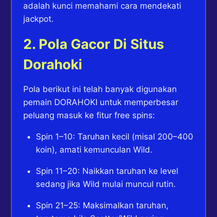
adalah kunci memahami cara mendekati
jackpot.
2. Pola Gacor Di Situs
Dorahoki
Pola berikut ini telah banyak digunakan
pemain DORAHOKI untuk memperbesar
peluang masuk ke fitur free spins:
Spin 1–10: Taruhan kecil (misal 200–400
koin), amati kemunculan Wild.
Spin 11–20: Naikkan taruhan ke level
sedang jika Wild mulai muncul rutin.
Spin 21–25: Maksimalkan taruhan,