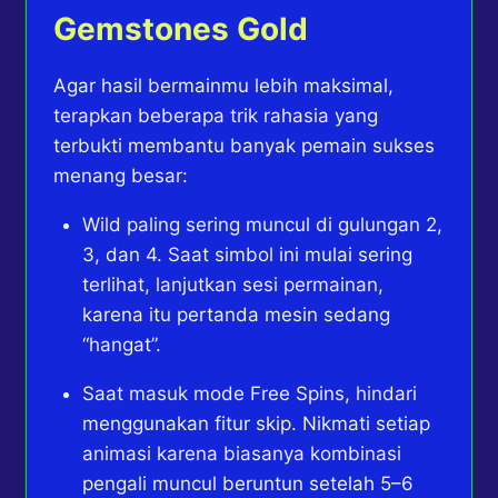
Gemstones Gold
Agar hasil bermainmu lebih maksimal,
terapkan beberapa trik rahasia yang
terbukti membantu banyak pemain sukses
menang besar:
Wild paling sering muncul di gulungan 2,
3, dan 4. Saat simbol ini mulai sering
terlihat, lanjutkan sesi permainan,
karena itu pertanda mesin sedang
“hangat”.
Saat masuk mode Free Spins, hindari
menggunakan fitur skip. Nikmati setiap
animasi karena biasanya kombinasi
pengali muncul beruntun setelah 5–6