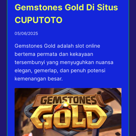
Gemstones Gold Di Situs
CUPUTOTO
05/06/2025
Gemstones Gold adalah slot online
bertema permata dan kekayaan
tersembunyi yang menyuguhkan nuansa
elegan, gemerlap, dan penuh potensi
kemenangan besar.