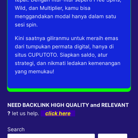
Wild, dan Multiplier, kamu bisa
menggandakan modal hanya dalam satu
sesi spin.
Kini saatnya giliranmu untuk meraih emas
dari tumpukan permata digital, hanya di
situs CUPUTOTO. Siapkan saldo, atur
strategi, dan nikmati ledakan kemenangan
yang memukau!
NEED BACKLINK HIGH QUALITY and RELEVANT
?
let us help.
click here
Search