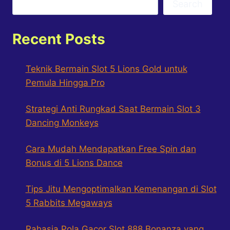
Search
Recent Posts
Teknik Bermain Slot 5 Lions Gold untuk
Pemula Hingga Pro
Strategi Anti Rungkad Saat Bermain Slot 3
Dancing Monkeys
Cara Mudah Mendapatkan Free Spin dan
Bonus di 5 Lions Dance
Tips Jitu Mengoptimalkan Kemenangan di Slot
5 Rabbits Megaways
Rahasia Pola Gacor Slot 888 Bonanza yang