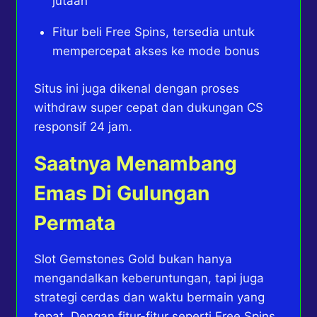
jutaan
Fitur beli Free Spins, tersedia untuk
mempercepat akses ke mode bonus
Situs ini juga dikenal dengan proses
withdraw super cepat dan dukungan CS
responsif 24 jam.
Saatnya Menambang
Emas Di Gulungan
Permata
Slot Gemstones Gold bukan hanya
mengandalkan keberuntungan, tapi juga
strategi cerdas dan waktu bermain yang
tepat. Dengan fitur-fitur seperti Free Spins,