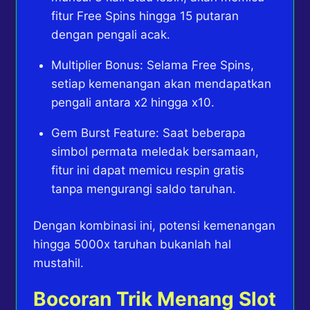
fitur Free Spins hingga 15 putaran
dengan pengali acak.
Multiplier Bonus: Selama Free Spins,
setiap kemenangan akan mendapatkan
pengali antara x2 hingga x10.
Gem Burst Feature: Saat beberapa
simbol permata meledak bersamaan,
fitur ini dapat memicu respin gratis
tanpa mengurangi saldo taruhan.
Dengan kombinasi ini, potensi kemenangan
hingga 5000x taruhan bukanlah hal
mustahil.
Bocoran Trik Menang Slot