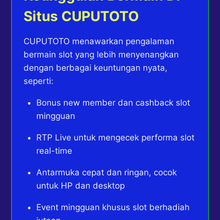
Situs CUPUTOTO
CUPUTOTO menawarkan pengalaman
bermain slot yang lebih menyenangkan
dengan berbagai keuntungan nyata,
seperti:
Bonus new member dan cashback slot
mingguan
RTP Live untuk mengecek performa slot
real-time
Antarmuka cepat dan ringan, cocok
untuk HP dan desktop
Event mingguan khusus slot berhadiah