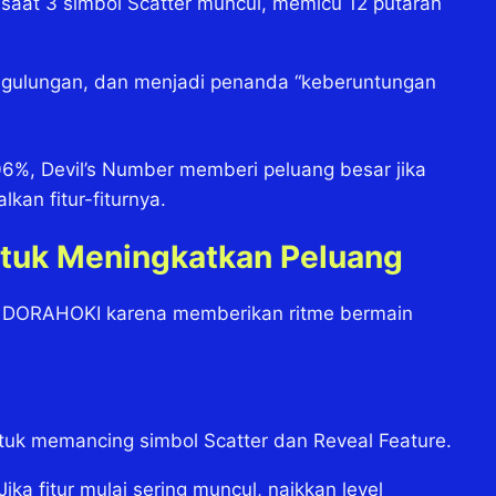
n saat 3 simbol Scatter muncul, memicu 12 putaran
s gulungan, dan menjadi penanda “keberuntungan
.06%, Devil’s Number memberi peluang besar jika
an fitur-fiturnya.
ntuk Meningkatkan Peluang
di DORAHOKI karena memberikan ritme bermain
ntuk memancing simbol Scatter dan Reveal Feature.
ka fitur mulai sering muncul, naikkan level