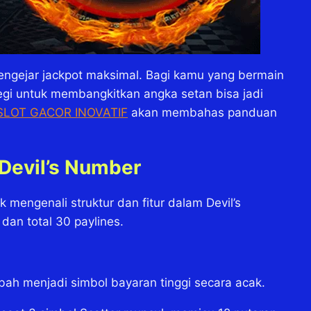
engejar jackpot maksimal. Bagi kamu yang bermain
egi untuk membangkitkan angka setan bisa jadi
SLOT GACOR INOVATIF
akan membahas panduan
t Devil’s Number
 mengenali struktur dan fitur dalam Devil’s
 dan total 30 paylines.
ubah menjadi simbol bayaran tinggi secara acak.