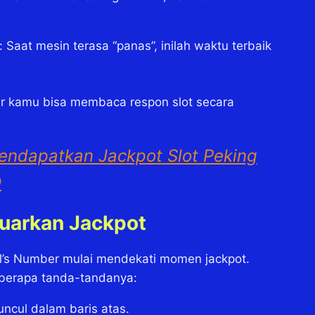
 Saat mesin terasa “panas”, inilah waktu terbaik
r kamu bisa membaca respon slot secara
ndapatkan Jackpot Slot Peking
O
luarkan Jackpot
vil’s Number mulai mendekati momen jackpot.
berapa tanda-tandanya:
ncul dalam baris atas.