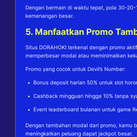
Dengan bermain di waktu tepat, pola 30-20-
kemenangan besar.
5. Manfaatkan Promo Ta
Situs DORAHOKI terkenal dengan promo aktif
memperbesar modal atau meminimalkan kek
Promo yang cocok untuk Devil’s Number:
Bonus deposit harian 50% untuk slot horor
Cashback mingguan hingga 10% tanpa sya
Event leaderboard bulanan untuk game Re
Dengan tambahan modal dari promo, kamu bi
meningkatkan peluang dapat jackpot besar.