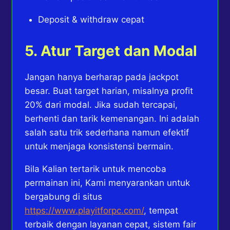
Deposit & withdraw cepat
5. Atur Target dan Modal
Jangan hanya berharap pada jackpot
besar. Buat target harian, misalnya profit
20% dari modal. Jika sudah tercapai,
berhenti dan tarik kemenangan. Ini adalah
salah satu trik sederhana namun efektif
untuk menjaga konsistensi bermain.
Bila Kalian tertarik untuk mencoba
permainan ini, Kami menyarankan untuk
bergabung di situs
https://www.playitforpc.com/
, tempat
terbaik dengan layanan cepat, sistem fair