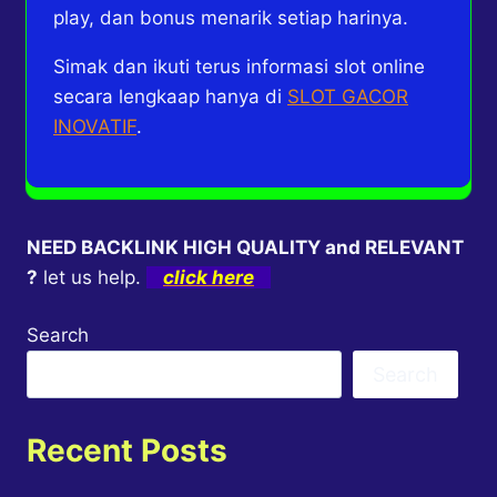
play, dan bonus menarik setiap harinya.
Simak dan ikuti terus informasi slot online
secara lengkaap hanya di
SLOT GACOR
INOVATIF
.
NEED BACKLINK HIGH QUALITY and RELEVANT
?
let us help.
click here
Search
Search
Recent Posts