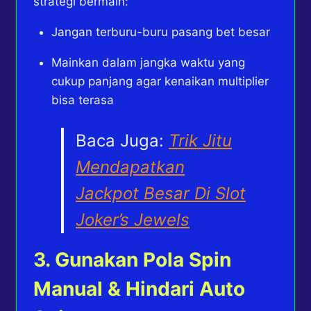
strategi bermain:
Jangan terburu-buru pasang bet besar
Mainkan dalam jangka waktu yang
cukup panjang agar kenaikan multiplier
bisa terasa
Baca Juga:
Trik Jitu
Mendapatkan
Jackpot Besar Di Slot
Joker’s Jewels
3. Gunakan Pola Spin
Manual & Hindari Auto