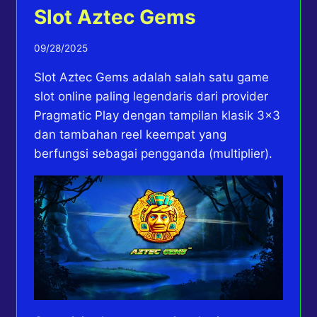
Slot Aztec Gems
09/28/2025
Slot Aztec Gems adalah salah satu game
slot online paling legendaris dari provider
Pragmatic Play dengan tampilan klasik 3×3
dan tambahan reel keempat yang
berfungsi sebagai pengganda (multiplier).