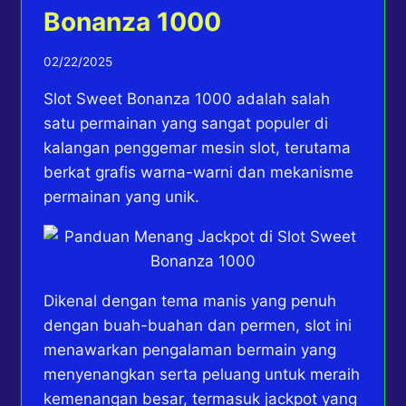
Bonanza 1000
02/22/2025
Slot Sweet Bonanza 1000 adalah salah
satu permainan yang sangat populer di
kalangan penggemar mesin slot, terutama
berkat grafis warna-warni dan mekanisme
permainan yang unik.
Dikenal dengan tema manis yang penuh
dengan buah-buahan dan permen, slot ini
menawarkan pengalaman bermain yang
menyenangkan serta peluang untuk meraih
kemenangan besar, termasuk jackpot yang