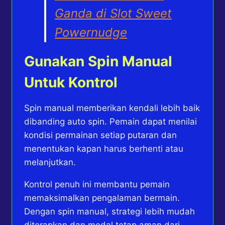
Ganda di Slot Sweet
Powernudge
Gunakan Spin Manual
Untuk Kontrol
Spin manual memberikan kendali lebih baik
dibanding auto spin. Pemain dapat menilai
kondisi permainan setiap putaran dan
menentukan kapan harus berhenti atau
melanjutkan.
Kontrol penuh ini membantu pemain
memaksimalkan pengalaman bermain.
Dengan spin manual, strategi lebih mudah