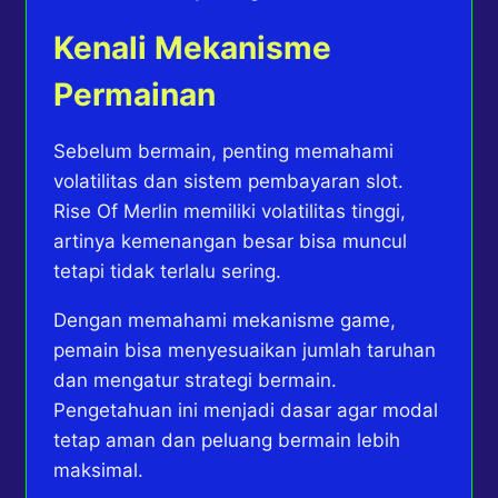
Kenali Mekanisme
Permainan
Sebelum bermain, penting memahami
volatilitas dan sistem pembayaran slot.
Rise Of Merlin memiliki volatilitas tinggi,
artinya kemenangan besar bisa muncul
tetapi tidak terlalu sering.
Dengan memahami mekanisme game,
pemain bisa menyesuaikan jumlah taruhan
dan mengatur strategi bermain.
Pengetahuan ini menjadi dasar agar modal
tetap aman dan peluang bermain lebih
maksimal.