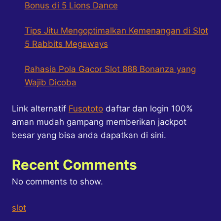
Bonus di 5 Lions Dance
Tips Jitu Mengoptimalkan Kemenangan di Slot
5 Rabbits Megaways
Rahasia Pola Gacor Slot 888 Bonanza yang
Wajib Dicoba
Link alternatif
Fusototo
daftar dan login 100%
aman mudah gampang memberikan jackpot
besar yang bisa anda dapatkan di sini.
Recent Comments
No comments to show.
slot