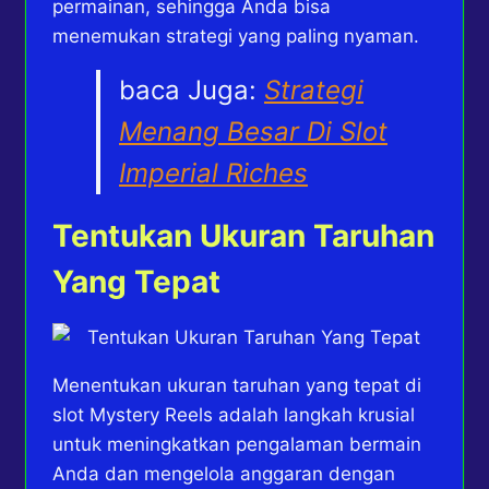
permainan, sehingga Anda bisa
menemukan strategi yang paling nyaman.
baca Juga:
Strategi
Menang Besar Di Slot
Imperial Riches
Tentukan Ukuran Taruhan
Yang Tepat
Menentukan ukuran taruhan yang tepat di
slot Mystery Reels adalah langkah krusial
untuk meningkatkan pengalaman bermain
Anda dan mengelola anggaran dengan