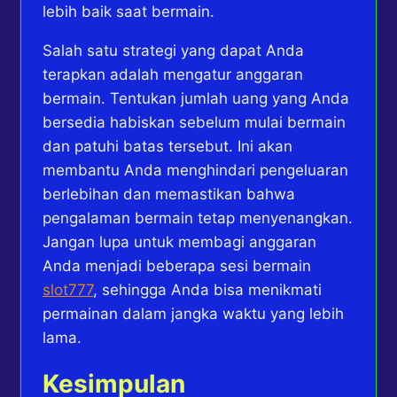
lebih baik saat bermain.
Salah satu strategi yang dapat Anda
terapkan adalah mengatur anggaran
bermain. Tentukan jumlah uang yang Anda
bersedia habiskan sebelum mulai bermain
dan patuhi batas tersebut. Ini akan
membantu Anda menghindari pengeluaran
berlebihan dan memastikan bahwa
pengalaman bermain tetap menyenangkan.
Jangan lupa untuk membagi anggaran
Anda menjadi beberapa sesi bermain
slot777
, sehingga Anda bisa menikmati
permainan dalam jangka waktu yang lebih
lama.
Kesimpulan