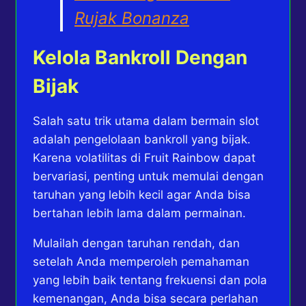
Rujak Bonanza
Kelola Bankroll Dengan
Bijak
Salah satu trik utama dalam bermain slot
adalah pengelolaan bankroll yang bijak.
Karena volatilitas di Fruit Rainbow dapat
bervariasi, penting untuk memulai dengan
taruhan yang lebih kecil agar Anda bisa
bertahan lebih lama dalam permainan.
Mulailah dengan taruhan rendah, dan
setelah Anda memperoleh pemahaman
yang lebih baik tentang frekuensi dan pola
kemenangan, Anda bisa secara perlahan