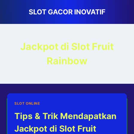
Skip
SLOT GACOR INOVATIF
to
content
Jackpot di Slot Fruit
Rainbow
SLOT ONLINE
Tips & Trik Mendapatkan
Jackpot di Slot Fruit