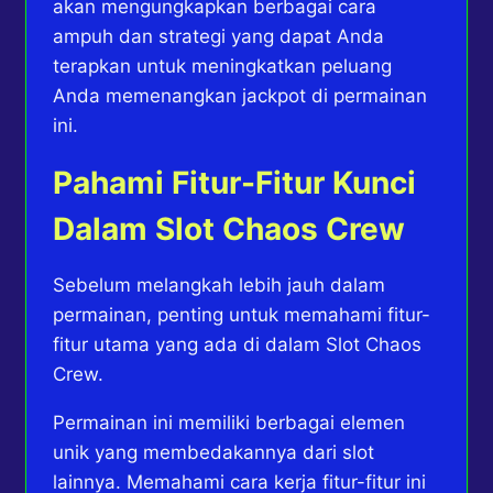
akan mengungkapkan berbagai cara
ampuh dan strategi yang dapat Anda
terapkan untuk meningkatkan peluang
Anda memenangkan jackpot di permainan
ini.
Pahami Fitur-Fitur Kunci
Dalam Slot Chaos Crew
Sebelum melangkah lebih jauh dalam
permainan, penting untuk memahami fitur-
fitur utama yang ada di dalam Slot Chaos
Crew.
Permainan ini memiliki berbagai elemen
unik yang membedakannya dari slot
lainnya. Memahami cara kerja fitur-fitur ini