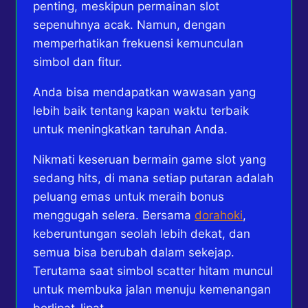
penting, meskipun permainan slot
sepenuhnya acak. Namun, dengan
memperhatikan frekuensi kemunculan
simbol dan fitur.
Anda bisa mendapatkan wawasan yang
lebih baik tentang kapan waktu terbaik
untuk meningkatkan taruhan Anda.
Nikmati keseruan bermain game slot yang
sedang hits, di mana setiap putaran adalah
peluang emas untuk meraih bonus
menggugah selera. Bersama
dorahoki
,
keberuntungan seolah lebih dekat, dan
semua bisa berubah dalam sekejap.
Terutama saat simbol scatter hitam muncul
untuk membuka jalan menuju kemenangan