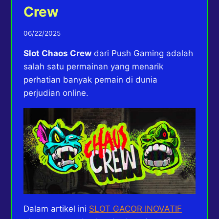
Crew
06/22/2025
Slot Chaos Crew
dari Push Gaming adalah
salah satu permainan yang menarik
perhatian banyak pemain di dunia
perjudian online.
Dalam artikel ini
SLOT GACOR INOVATIF