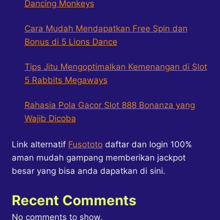
Dancing Monkeys
Cara Mudah Mendapatkan Free Spin dan
Bonus di 5 Lions Dance
Tips Jitu Mengoptimalkan Kemenangan di Slot
5 Rabbits Megaways
Rahasia Pola Gacor Slot 888 Bonanza yang
Wajib Dicoba
Link alternatif
Fusototo
daftar dan login 100%
aman mudah gampang memberikan jackpot
besar yang bisa anda dapatkan di sini.
Recent Comments
No comments to show.