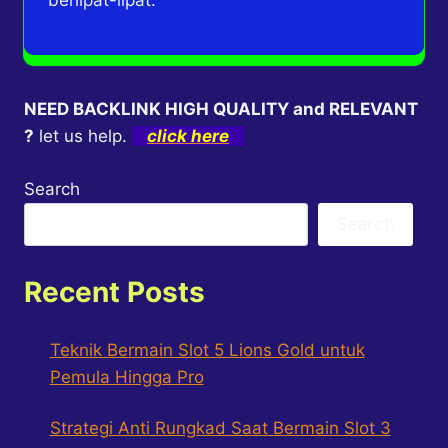
berlipat-lipat.
NEED BACKLINK HIGH QUALITY and RELEVANT
?
let us help.
click here
Search
Search
Recent Posts
Teknik Bermain Slot 5 Lions Gold untuk
Pemula Hingga Pro
Strategi Anti Rungkad Saat Bermain Slot 3