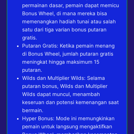
permainan dasar, pemain dapat memicu
Bonus Wheel, di mana mereka bisa
memenangkan hadiah tunai atau salah
satu dari tiga varian bonus putaran
gratis.
Putaran Gratis: Ketika pemain menang
di Bonus Wheel, jumlah putaran gratis
meningkat hingga maksimum 15
putaran.
Wilds dan Multiplier Wilds: Selama
putaran bonus, Wilds dan Multiplier
Wilds dapat muncul, menambah
keseruan dan potensi kemenangan saat
bermain.
Hyper Bonus: Mode ini memungkinkan
pemain untuk langsung mengaktifkan