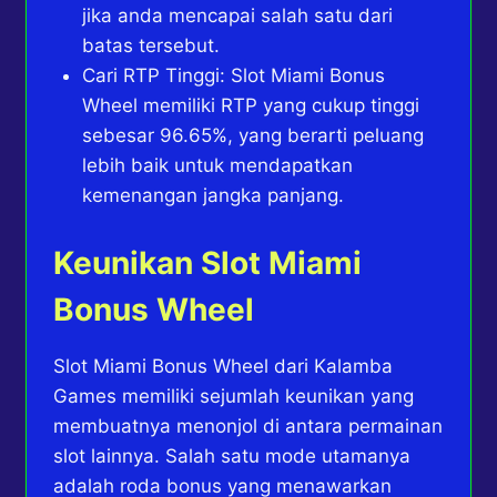
jika anda mencapai salah satu dari
batas tersebut.
Cari RTP Tinggi: Slot Miami Bonus
Wheel memiliki RTP yang cukup tinggi
sebesar 96.65%, yang berarti peluang
lebih baik untuk mendapatkan
kemenangan jangka panjang.
Keunikan Slot Miami
Bonus Wheel
Slot Miami Bonus Wheel dari Kalamba
Games memiliki sejumlah keunikan yang
membuatnya menonjol di antara permainan
slot lainnya. Salah satu mode utamanya
adalah roda bonus yang menawarkan