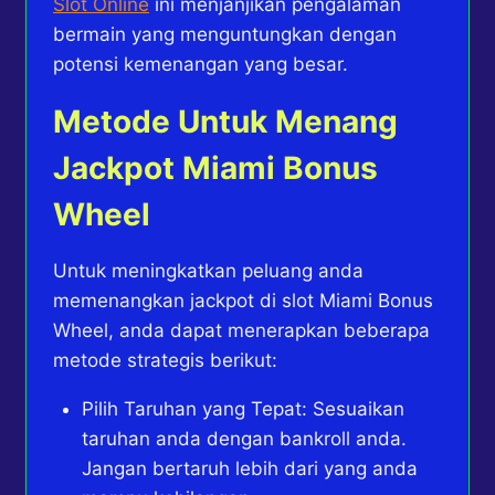
Slot Online
ini menjanjikan pengalaman
bermain yang menguntungkan dengan
potensi kemenangan yang besar.
Metode Untuk Menang
Jackpot Miami Bonus
Wheel
Untuk meningkatkan peluang anda
memenangkan jackpot di slot Miami Bonus
Wheel, anda dapat menerapkan beberapa
metode strategis berikut:
Pilih Taruhan yang Tepat: Sesuaikan
taruhan anda dengan bankroll anda.
Jangan bertaruh lebih dari yang anda