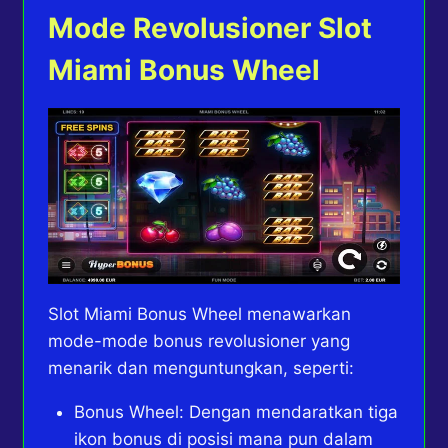
Mode Revolusioner Slot
Miami Bonus Wheel
Slot Miami Bonus Wheel menawarkan
mode-mode bonus revolusioner yang
menarik dan menguntungkan, seperti:
Bonus Wheel: Dengan mendaratkan tiga
ikon bonus di posisi mana pun dalam