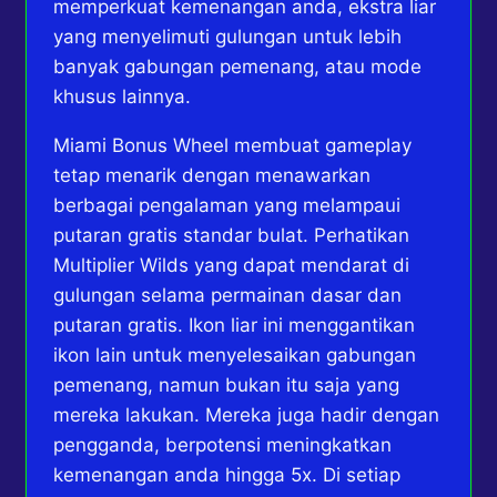
memperkuat kemenangan anda, ekstra liar
yang menyelimuti gulungan untuk lebih
banyak gabungan pemenang, atau mode
khusus lainnya.
Miami Bonus Wheel membuat gameplay
tetap menarik dengan menawarkan
berbagai pengalaman yang melampaui
putaran gratis standar bulat. Perhatikan
Multiplier Wilds yang dapat mendarat di
gulungan selama permainan dasar dan
putaran gratis. Ikon liar ini menggantikan
ikon lain untuk menyelesaikan gabungan
pemenang, namun bukan itu saja yang
mereka lakukan. Mereka juga hadir dengan
pengganda, berpotensi meningkatkan
kemenangan anda hingga 5x. Di setiap