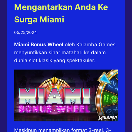
Mengantarkan Anda Ke
Surga Miami
05/25/2024
Miami Bonus Wheel
oleh Kalamba Games
menyuntikkan sinar matahari ke dalam
dunia slot klasik yang spektakuler.
Meskipun menampilkan format 3-reel, 3-