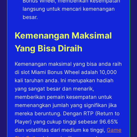
Bonus Wheel, memberikan kesempatan
langsung untuk mencari kemenangan
besar.
Kemenangan Maksimal
Yang Bisa Diraih
Kemenangan maksimal yang bisa anda raih
di slot Miami Bonus Wheel adalah 10,000
kali taruhan anda. Ini merupakan hadiah
yang sangat besar dan menarik,
memberikan pemain kesempatan untuk
memenangkan jumlah yang signifikan jika
mereka beruntung. Dengan RTP (Return to
Player) yang cukup tinggi sebesar 96.65%
dan volatilitas dari medium ke tinggi,
Game