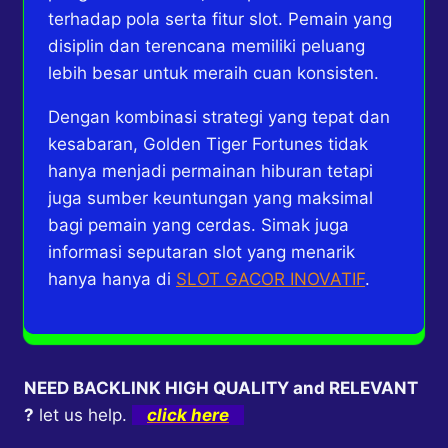
terhadap pola serta fitur slot. Pemain yang
disiplin dan terencana memiliki peluang
lebih besar untuk meraih cuan konsisten.
Dengan kombinasi strategi yang tepat dan
kesabaran, Golden Tiger Fortunes tidak
hanya menjadi permainan hiburan tetapi
juga sumber keuntungan yang maksimal
bagi pemain yang cerdas. Simak juga
informasi seputaran slot yang menarik
hanya hanya di
SLOT GACOR INOVATIF
.
NEED BACKLINK HIGH QUALITY and RELEVANT
?
let us help.
click here