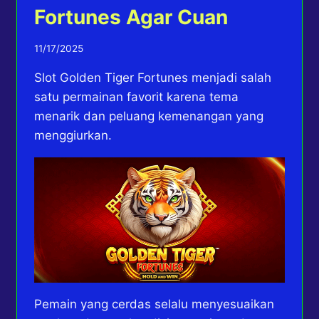
Fortunes Agar Cuan
11/17/2025
Slot Golden Tiger Fortunes menjadi salah
satu permainan favorit karena tema
menarik dan peluang kemenangan yang
menggiurkan.
Pemain yang cerdas selalu menyesuaikan