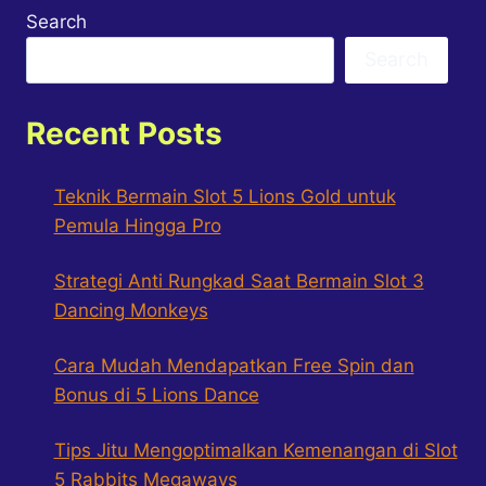
Search
Search
Recent Posts
Teknik Bermain Slot 5 Lions Gold untuk
Pemula Hingga Pro
Strategi Anti Rungkad Saat Bermain Slot 3
Dancing Monkeys
Cara Mudah Mendapatkan Free Spin dan
Bonus di 5 Lions Dance
Tips Jitu Mengoptimalkan Kemenangan di Slot
5 Rabbits Megaways