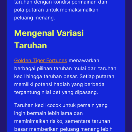
taruhan dengan kondisi permainan dan
pola putaran untuk memaksimalkan
peluang menang.
Mengenal Variasi
Taruhan
Golden Tiger Fortunes
menawarkan
berbagai pilihan taruhan mulai dari taruhan
kecil hingga taruhan besar. Setiap putaran
memiliki potensi hadiah yang berbeda
tergantung nilai bet yang dipasang.
Taruhan kecil cocok untuk pemain yang
ingin bermain lebih lama dan
meminimalkan risiko, sementara taruhan
besar memberikan peluang menang lebih