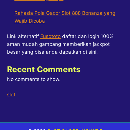
Rahasia Pola Gacor Slot 888 Bonanza yang
Wajib Dicoba
Link alternatif
Fusototo
daftar dan login 100%
aman mudah gampang memberikan jackpot
besar yang bisa anda dapatkan di sini.
Recent Comments
No comments to show.
slot