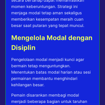
secara bertahap dapat memanfaatkan
momen keberuntungan. Strategi ini
menjaga modal tetap aman sekaligus
memberikan kesempatan meraih cuan
besar saat putaran yang tepat muncul.
Mengelola Modal dengan
Disiplin
Pengelolaan modal menjadi kunci agar
bermain tetap menguntungkan.
Menentukan batas modal harian atau sesi
permainan membantu menghindari
kehilangan besar.
Pemain disarankan membagi modal
menjadi beberapa bagian untuk taruhan