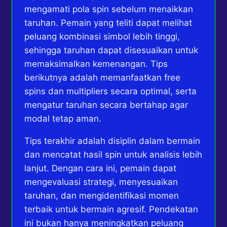
mengamati pola spin sebelum menaikkan
taruhan. Pemain yang teliti dapat melihat
peluang kombinasi simbol lebih tinggi,
sehingga taruhan dapat disesuaikan untuk
memaksimalkan kemenangan. Tips
berikutnya adalah memanfaatkan free
spins dan multipliers secara optimal, serta
mengatur taruhan secara bertahap agar
modal tetap aman.
Tips terakhir adalah disiplin dalam bermain
dan mencatat hasil spin untuk analisis lebih
lanjut. Dengan cara ini, pemain dapat
mengevaluasi strategi, menyesuaikan
taruhan, dan mengidentifikasi momen
terbaik untuk bermain agresif. Pendekatan
ini bukan hanya meningkatkan peluang