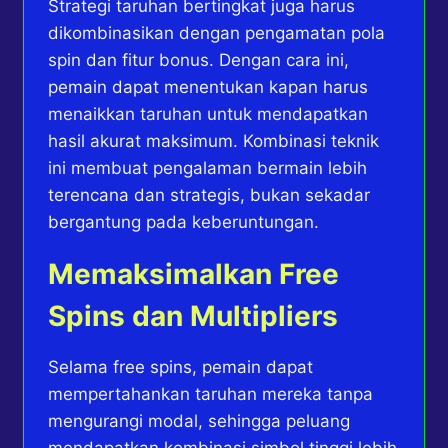
Strategi taruhan bertingkat juga harus
dikombinasikan dengan pengamatan pola
spin dan fitur bonus. Dengan cara ini,
pemain dapat menentukan kapan harus
menaikkan taruhan untuk mendapatkan
hasil akurat maksimum. Kombinasi teknik
ini membuat pengalaman bermain lebih
terencana dan strategis, bukan sekadar
bergantung pada keberuntungan.
Memaksimalkan Free
Spins dan Multipliers
Selama free spins, pemain dapat
mempertahankan taruhan mereka tanpa
mengurangi modal, sehingga peluang