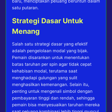
baru, menciptakan peluang beruntun dalam
satu putaran.
Strategi Dasar Untuk
Menang
Salah satu strategi dasar yang efektif
adalah pengelolaan modal yang bijak.
Pemain disarankan untuk menentukan
batas taruhan per spin agar tidak cepat
kehabisan modal, terutama saat
menghadapi gulungan yang sulit
menghasilkan kemenangan. Selain itu,
penting untuk mengenali simbol dengan
pembayaran tinggi dan rendah, sehingga
pemain bisa menyesuaikan taruhan mereka
saat peluang kombinasi lebih tinggi muncul.