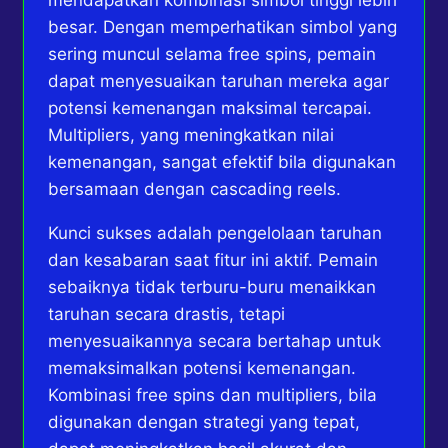
mendapatkan kombinasi simbol tinggi lebih
besar. Dengan memperhatikan simbol yang
sering muncul selama free spins, pemain
dapat menyesuaikan taruhan mereka agar
potensi kemenangan maksimal tercapai.
Multipliers, yang meningkatkan nilai
kemenangan, sangat efektif bila digunakan
bersamaan dengan cascading reels.
Kunci sukses adalah pengelolaan taruhan
dan kesabaran saat fitur ini aktif. Pemain
sebaiknya tidak terburu-buru menaikkan
taruhan secara drastis, tetapi
menyesuaikannya secara bertahap untuk
memaksimalkan potensi kemenangan.
Kombinasi free spins dan multipliers, bila
digunakan dengan strategi yang tepat,