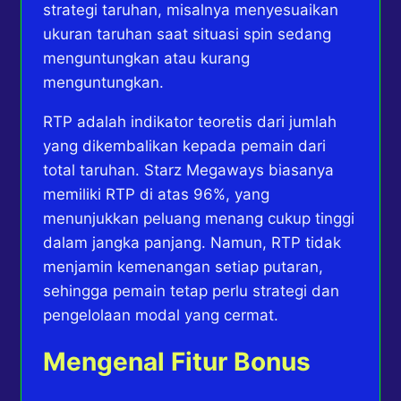
strategi taruhan, misalnya menyesuaikan
ukuran taruhan saat situasi spin sedang
menguntungkan atau kurang
menguntungkan.
RTP adalah indikator teoretis dari jumlah
yang dikembalikan kepada pemain dari
total taruhan. Starz Megaways biasanya
memiliki RTP di atas 96%, yang
menunjukkan peluang menang cukup tinggi
dalam jangka panjang. Namun, RTP tidak
menjamin kemenangan setiap putaran,
sehingga pemain tetap perlu strategi dan
pengelolaan modal yang cermat.
Mengenal Fitur Bonus