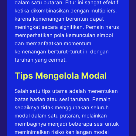
dalam satu putaran. Fitur ini sangat efektif
ketika dikombinasikan dengan multipliers,
karena kemenangan beruntun dapat
meningkat secara signifikan. Pemain harus
memperhatikan pola kemunculan simbol
dan memanfaatkan momentum
kemenangan berturut-turut ini dengan
taruhan yang cermat.
Tips Mengelola Modal
Salah satu tips utama adalah menentukan
batas harian atau sesi taruhan. Pemain
sebaiknya tidak menggunakan seluruh
modal dalam satu putaran, melainkan
membaginya menjadi beberapa sesi untuk
meminimalkan risiko kehilangan modal