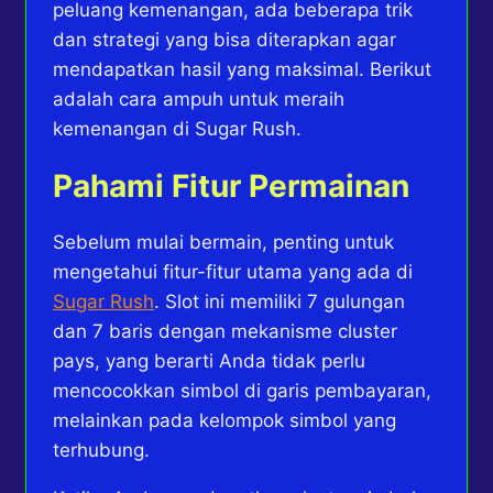
peluang kemenangan, ada beberapa trik
dan strategi yang bisa diterapkan agar
mendapatkan hasil yang maksimal. Berikut
adalah cara ampuh untuk meraih
kemenangan di Sugar Rush.
Pahami Fitur Permainan
Sebelum mulai bermain, penting untuk
mengetahui fitur-fitur utama yang ada di
Sugar Rush
. Slot ini memiliki 7 gulungan
dan 7 baris dengan mekanisme cluster
pays, yang berarti Anda tidak perlu
mencocokkan simbol di garis pembayaran,
melainkan pada kelompok simbol yang
terhubung.