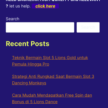
?
let us help.
click here
Search
Search
Recent Posts
Teknik Bermain Slot 5 Lions Gold untuk
Pemula Hingga Pro
Strategi Anti Rungkad Saat Bermain Slot 3
Dancing Monkeys
Cara Mudah Mendapatkan Free Spin dan
Bonus di 5 Lions Dance