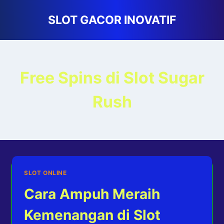
Skip
SLOT GACOR INOVATIF
to
content
Free Spins di Slot Sugar
Rush
SLOT ONLINE
Cara Ampuh Meraih
Kemenangan di Slot