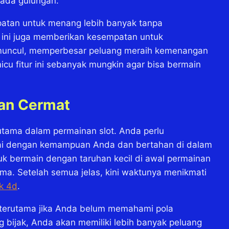
pada gulungan.
patan untuk menang lebih banyak tanpa
 ini juga memberikan kesempatan untuk
 muncul, memperbesar peluang meraih kemenangan
icu fitur ini sebanyak mungkin agar bisa bermain
gan Cermat
utama dalam permainan slot. Anda perlu
ai dengan kemampuan Anda dan bertahan di dalam
uk bermain dengan taruhan kecil di awal permainan
ma. Setelah semua jelas, kini waktunya menikmati
k 4d
.
 terutama jika Anda belum memahami pola
 bijak, Anda akan memiliki lebih banyak peluang