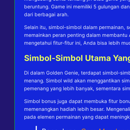
beruntung. Game ini memiliki 5 gulungan d
dari berbagai arah.
Selain itu, simbol-simbol dalam permainan, se
memainkan peran penting dalam membantu 
mengetahui fitur-fitur ini, Anda bisa lebih 
Simbol-Simbol Utama Yang
Di dalam Golden Genie, terdapat simbol-sim
menang. Simbol wild akan menggantikan sim
pemenang yang lebih banyak, sementara simbo
Simbol bonus juga dapat membuka fitur bon
memenangkan hadiah lebih besar. Mengenali
pada elemen permainan yang dapat meningk