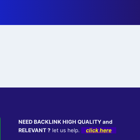
NEED BACKLINK HIGH QUALITY and
RELEVANT ?
let us help.
click here