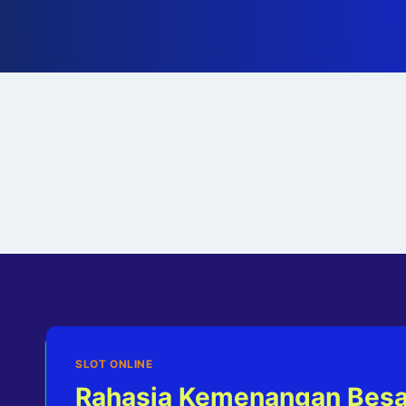
Skip
to
content
SLOT ONLINE
Rahasia Kemenangan Besar