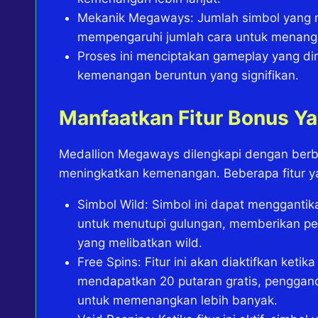
Mekanik Megaways: Jumlah simbol yang mu
mempengaruhi jumlah cara untuk menang
Proses ini menciptakan gameplay yang d
kemenangan beruntun yang signifikan.
Manfaatkan Fitur Bonus Y
Medallion Megaways dilengkapi dengan berba
meningkatkan kemenangan. Beberapa fitur yan
Simbol Wild: Simbol ini dapat menggant
untuk menutupi gulungan, memberikan pen
yang melibatkan wild.
Free Spins: Fitur ini akan diaktifkan keti
mendapatkan 20 putaran gratis, penggand
untuk memenangkan lebih banyak.