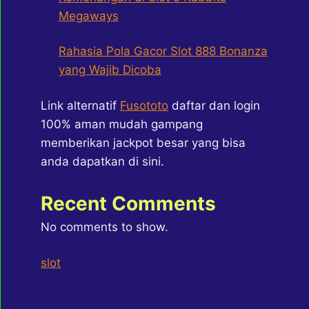
Megaways
Rahasia Pola Gacor Slot 888 Bonanza
yang Wajib Dicoba
Link alternatif
Fusototo
daftar dan login
100% aman mudah gampang
memberikan jackpot besar yang bisa
anda dapatkan di sini.
Recent Comments
No comments to show.
slot