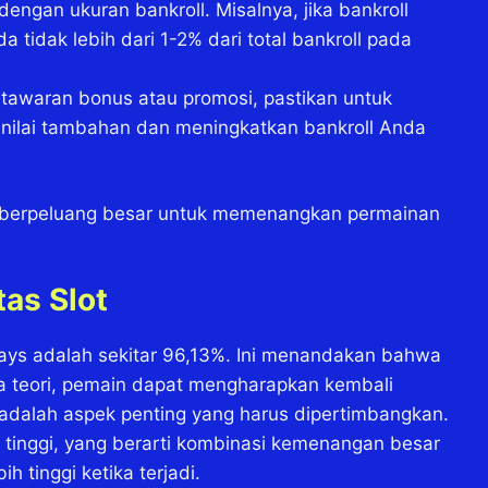
ngan ukuran bankroll. Misalnya, jika bankroll
tidak lebih dari 1-2% dari total bankroll pada
tawaran bonus atau promosi, pastikan untuk
nilai tambahan dan meningkatkan bankroll Anda
u berpeluang besar untuk memenangkan permainan
tas Slot
ways adalah sekitar 96,13%. Ini menandakan bahwa
ra teori, pemain dapat mengharapkan kembali
n adalah aspek penting yang harus dipertimbangkan.
g tinggi, yang berarti kombinasi kemenangan besar
ih tinggi ketika terjadi.