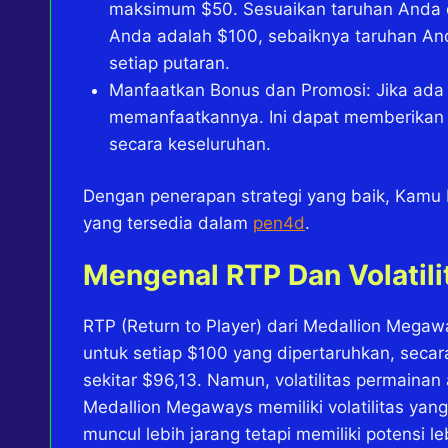
maksimum $50. Sesuaikan taruhan Anda de
Anda adalah $100, sebaiknya taruhan Anda 
setiap putaran.
Manfaatkan Bonus dan Promosi: Jika ada 
memanfaatkannya. Ini dapat memberikan 
secara keseluruhan.
Dengan penerapan strategi yang baik, Kam
yang tersedia dalam
pen4d
.
Mengenal RTP Dan Volatili
RTP (Return to Player) dari Medallion Mega
untuk setiap $100 yang dipertaruhkan, seca
sekitar $96,13. Namun, volatilitas permaina
Medallion Megaways memiliki volatilitas yan
muncul lebih jarang tetapi memiliki potensi leb